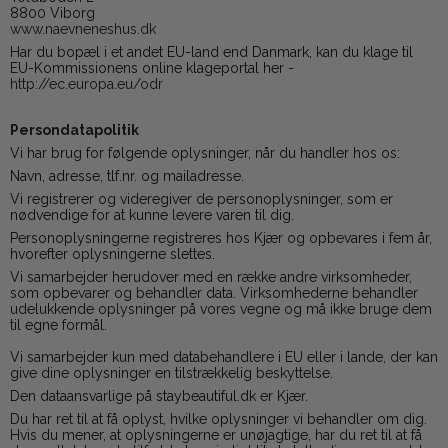
8800 Viborg
www.naevneneshus.dk
Har du bopæl i et andet EU-land end Danmark, kan du klage til
EU-Kommissionens online klageportal her -
http://ec.europa.eu/odr
Persondatapolitik
Vi har brug for følgende oplysninger, når du handler hos os:
Navn, adresse, tlf.nr. og mailadresse.
Vi registrerer og videregiver de personoplysninger, som er
nødvendige for at kunne levere varen til dig.
Personoplysningerne registreres hos Kjær og opbevares i fem år,
hvorefter oplysningerne slettes.
Vi samarbejder herudover med en række andre virksomheder,
som opbevarer og behandler data. Virksomhederne behandler
udelukkende oplysninger på vores vegne og må ikke bruge dem
til egne formål.
Vi samarbejder kun med databehandlere i EU eller i lande, der kan
give dine oplysninger en tilstrækkelig beskyttelse.
Den dataansvarlige på staybeautiful.dk er Kjær.
Du har ret til at få oplyst, hvilke oplysninger vi behandler om dig.
Hvis du mener, at oplysningerne er unøjagtige, har du ret til at få