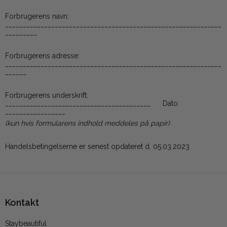
Forbrugerens navn:
_____________________________________________________________
_________
Forbrugerens adresse:
_____________________________________________________________
______
Forbrugerens underskrift:
_________________________________________ Dato:
_________________
(kun hvis formularens indhold meddeles på papir)
Handelsbetingelserne er senest opdateret d. 05.03.2023
Kontakt
Staybeautiful