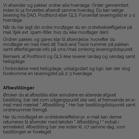
Vi afsender og pakker ordrer alle hverdage. Order gennemført
inden kl 14 forventes afsendt samme hverdag. Du kan vælge
levering fra DAO, PostNord eller GLS. Forventet leveringstid er 1-2
hverdage.
Når du har lagt din ordre modtager du en ordrebekræftigelse på
mail (tjek evt. spam-filter, hvis du ikke modtager den).
Ordren pakkes og gøres klar til afsendelse, hvorefter du
modtager en mail med dit Track and Trace nummer på pakken
samt efterfølgende info på sms/mail omkring leveringstidspunkt.
Bemærk, at PostNord og GLS ikke leverer lørdag og søndag samt
helligdage.
I forbindelse med helligdage, udsalgsstart og lign. kan der dog
forekomme en leveringstid på 2-3 hverdage.
Afbestillinger
Ønsker du at afbestille eller annullere en allerede afgivet
bestilling, bør det som udgangspunkt ske ved, at fremsende en e-
mail med mærket " Afbestilling ". Her bør bestillingstidspunkt samt
ordrenummer fremgå.
Har du modtaget en ordrebekræftelse pr. e-mail kan denne
returneres til afsender med teksten " Afbestilling ! " indsat i
emnetekst. Afbestilling bør ske inden kl. 07 samme dag, som
bestillingen er foretaget.