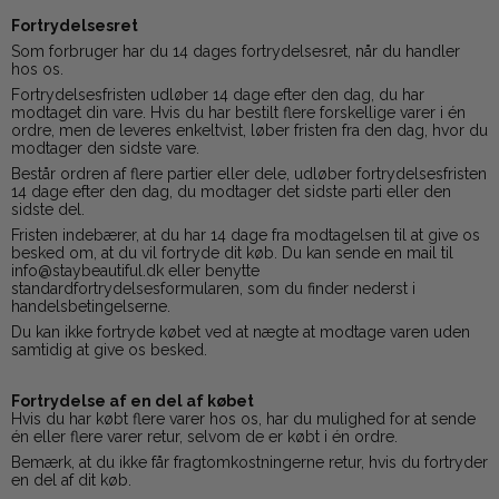
Fortrydelsesret
Som forbruger har du 14 dages fortrydelsesret, når du handler
hos os.
Fortrydelsesfristen udløber 14 dage efter den dag, du har
modtaget din vare. Hvis du har bestilt flere forskellige varer i én
ordre, men de leveres enkeltvist, løber fristen fra den dag, hvor du
modtager den sidste vare.
Består ordren af flere partier eller dele, udløber fortrydelsesfristen
14 dage efter den dag, du modtager det sidste parti eller den
sidste del.
Fristen indebærer, at du har 14 dage fra modtagelsen til at give os
besked om, at du vil fortryde dit køb. Du kan sende en mail til
info@staybeautiful.dk eller benytte
standardfortrydelsesformularen, som du finder nederst i
handelsbetingelserne.
Du kan ikke fortryde købet ved at nægte at modtage varen uden
samtidig at give os besked.
Fortrydelse af en del af købet
Hvis du har købt flere varer hos os, har du mulighed for at sende
én eller flere varer retur, selvom de er købt i én ordre.
Bemærk, at du ikke får fragtomkostningerne retur, hvis du fortryder
en del af dit køb.