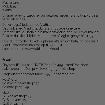
Mastercard
Mobilpay
Klarna
Vi tager ikke kortgebyrer og beløbet hæves først på dit kort, når
varen afsendes.
Du kan også betale med ViaBill.
Ved køb med ViaBill vil du først modtage dine varer.
Herefter skal du betale din månedsydelse den 20. i hver måned.
Betaler du ikke til tiden, vil der blive pålagt et gebyr på kr. 39,-.
Hvis du fortryder dit køb, ophører aftalen om betaling hos ViaBill.
ViaBill finansierer køb for op til 2.000 kr.
Læs mere her:
www.viabill.com/kredit
Fragt
Staybeautiful.dk har GRATIS fragt fra 499,- med PostNord
pakkeshop til både privatlevering og pakkeshop.
Fragtpriser for ordrer under 499,- er som følger:
PostNord:
PostNord pakkeshop: 39,-
Postord privat: 49,-
GLS:
GLS pakkeshop: 49,-
GLS erhverv: 49,-
GLS privat: 59,-