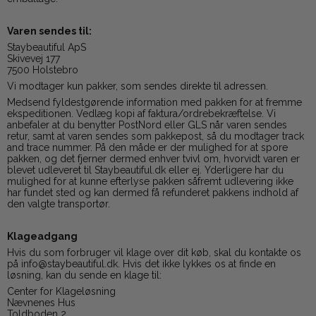
Varen sendes til:
Staybeautiful ApS
Skivevej 177
7500 Holstebro
Vi modtager kun pakker, som sendes direkte til adressen.
Medsend fyldestgørende information med pakken for at fremme
ekspeditionen. Vedlæg kopi af faktura/ordrebekræftelse. Vi
anbefaler at du benytter PostNord eller GLS når varen sendes
retur, samt at varen sendes som pakkepost, så du modtager track
and trace nummer. På den måde er der mulighed for at spore
pakken, og det fjerner dermed enhver tvivl om, hvorvidt varen er
blevet udleveret til Staybeautiful.dk eller ej. Yderligere har du
mulighed for at kunne efterlyse pakken såfremt udlevering ikke
har fundet sted og kan dermed få refunderet pakkens indhold af
den valgte transportør.
Klageadgang
Hvis du som forbruger vil klage over dit køb, skal du kontakte os
på info@staybeautiful.dk. Hvis det ikke lykkes os at finde en
løsning, kan du sende en klage til:
Center for Klageløsning
Nævnenes Hus
Toldboden 2