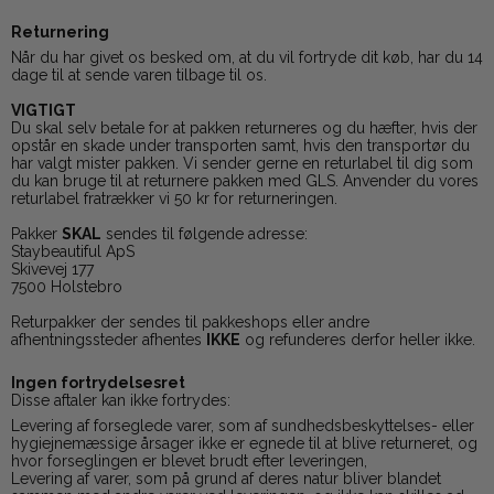
Returnering
Når du har givet os besked om, at du vil fortryde dit køb, har du 14
dage til at sende varen tilbage til os.
VIGTIGT
Du skal selv betale for at pakken returneres og du hæfter, hvis der
opstår en skade under transporten samt, hvis den transportør du
har valgt mister pakken. Vi sender gerne en returlabel til dig som
du kan bruge til at returnere pakken med GLS. Anvender du vores
returlabel fratrækker vi 50 kr for returneringen.
Pakker
SKAL
sendes til følgende adresse:
Staybeautiful ApS
Skivevej 177
7500 Holstebro
Returpakker der sendes til pakkeshops eller andre
afhentningssteder afhentes
IKKE
og refunderes derfor heller ikke.
Ingen fortrydelsesret
Disse aftaler kan ikke fortrydes:
Levering af forseglede varer, som af sundhedsbeskyttelses- eller
hygiejnemæssige årsager ikke er egnede til at blive returneret, og
hvor forseglingen er blevet brudt efter leveringen,
Levering af varer, som på grund af deres natur bliver blandet