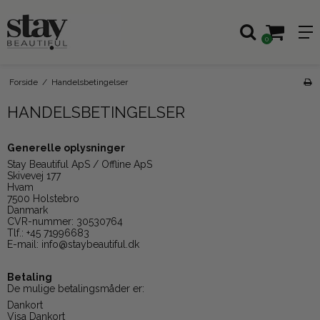
0
Forside
/
Handelsbetingelser
HANDELSBETINGELSER
Generelle oplysninger
Stay Beautiful ApS / Offline ApS
Skivevej 177
Hvam
7500 Holstebro
Danmark
CVR-nummer: 30530764
Tlf.: +45 71996683
E-mail: info@staybeautiful.dk
Betaling
De mulige betalingsmåder er:
Dankort
Visa Dankort