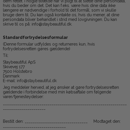
dem rettet. I nogle tilfælde har vi pligt til at slette dine persondata,
hvis du beder om det. Det kan f.eks. være hvis dine data ikke
længere er nødvendige i forhold til det formål, som vi skulle
bruge dem til. Du kan også kontakte os, hvis du mener, at dine
persondata bliver behandlet i strid med lovgivningen. Du kan
skrive til os på: info@staybeautiful.dk.
Standardfortrydelsesformular
(Denne formular udfyldes og returneres kun, hvis
fortrydelsesretten gøres gældende)
Til:
Staybeautiful ApS
Skivevej 177
7500 Holstebro
Danmark
E-mail:
info@staybeautiful.dk
Jeg meddeler herved, at jeg ønsker at gøre fortrydelsesretten
gældende i forbindelse med min købsaftale om følgende
varer/tjenesteydelser:
_____________________________________________________________
_____________________
Bestilt den: _______________________________ Modtaget den:
_______________________________