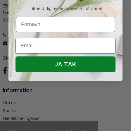
7500 Holstebro
Tilmeld dig nyhedsbrevet for at vinde!
Danmark
Fornavn
CVR-nummer
:
30530764
+45 71996683
Email
:
info@staybeautiful.dk
Sitemap
JA TAK
Information
Om os
Kontakt
Handelsbetingelser