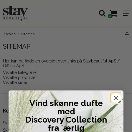
0
Forside
/
Sitemap
SITEMAP
Her kan du finde en oversigt over links på Staybeautiful ApS /
Offline ApS.
Vis alle kategorier
Vis alle produkter
Vis alle sider
Vind skønne dufte
med
Kontakt
Discovery Collection
Staybeautiful
fra 'ærlig
Skivevej 177, Hvam