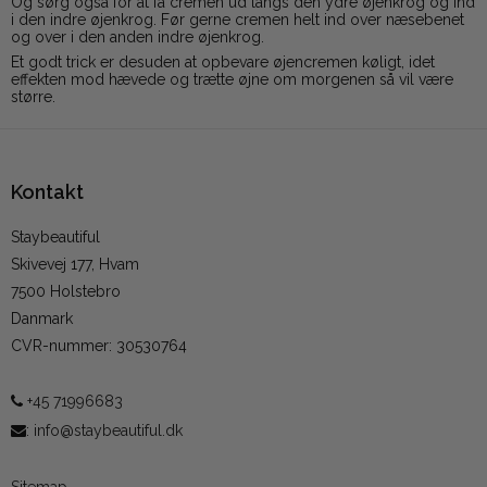
Og sørg også for at få cremen ud langs den ydre øjenkrog og ind
i den indre øjenkrog. Før gerne cremen helt ind over næsebenet
og over i den anden indre øjenkrog.
Et godt trick er desuden at opbevare øjencremen køligt, idet
effekten mod hævede og trætte øjne om morgenen så vil være
større.
Kontakt
Staybeautiful
Skivevej 177, Hvam
7500 Holstebro
Danmark
CVR-nummer
:
30530764
+45 71996683
:
info@staybeautiful.dk