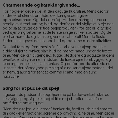
Charmerende og karaktergivende...
For nogle er det en del af den daglige hudrutine. Mens det for
andre er et ukendt område, der kun sjældent gives
opmærksomhed. Og det er en fejl! Huden omkring øjnene er
nemlig ekstremt sart og tynd, og derfor er det vigtigt at pleje den
og også at bruge de rigtige plejeprodukter - for det er jo typisk
ved øjenomgivelserne, at de første svage rynker spottes. Og de
er charmerende og karaktergivende - absolut! Men de fleste
finder nu alligevel den slappe hud og poserne mindre attraktive.
Det skal først og fremmest slås fast, at diverse øjenprodukter
aldrig vil fjerne rynker, slap hud og mørke rande under de trætte
øjne. Men de kan til gengæld fugte, blødgøre og udglatte hudens
overflade, så rynkerne mindskes, de trætte øjne forebygges, og
ældningsprocessens fart sænkes. Og derfor bør du allerede nu
uanset alder påbegynde plejning af dine sarte øjenområder - det
er nemlig aldrig for sent at komme i gang med en sund
hudrutine.
Sørg for at pudse dit spejl
Ligesom du pudser dit spejl hjemme på badeværelset, skal du
selvfølgelig også pleje spejlet til din sjæl - eller i hvert fald
områderne omkring det.
“Men det gør jeg jo allerede” tænker du, fordi du da altid smører
din dag- eller fugtighedscreme op omkring dine øjne. Men det er
ikke nok! Øjenområdet er et af de mest udsatte steder på kroppen