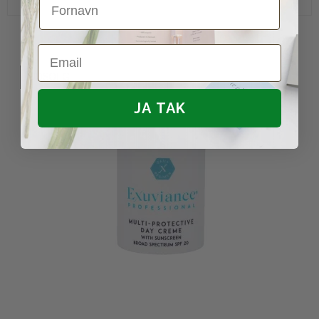
Email
UDSOLGT
JA TAK