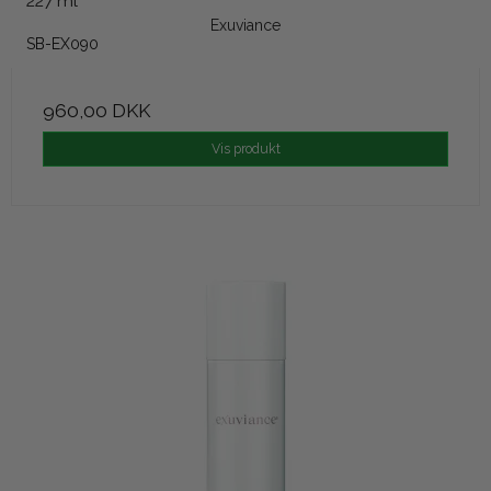
227 ml
Exuviance
SB-EX090
960,00 DKK
Vis produkt