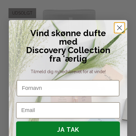
UDSOLGT
Vind skønne dufte
med
Discovery Collection
fra 'ærlig
Tilmeld dig nyhedsbrevet for at vinde!
Fornavn
Email
JA TAK