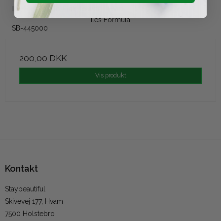
ILES Formula Hair Towel - Hvid
Iles Formula
SB-445000
200,00 DKK
Vis produkt
Kontakt
Staybeautiful
Skivevej 177, Hvam
7500 Holstebro