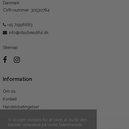
Danmark
CVR-nummer
:
30530764
+45 71996683
:
info@staybeautiful.dk
Sitemap
Information
Om os
Kontakt
Handelsbetingelser
Vi bruger cookies for at sikre, at du får den
bedste oplevelse på vores hjemmeside.