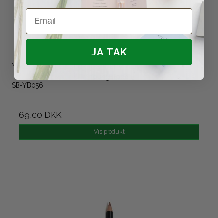
Email
JA TAK
Youngblood Lipstick Kranberry 4 g
Youngblood
SB-YB056
69,00 DKK
Vis produkt