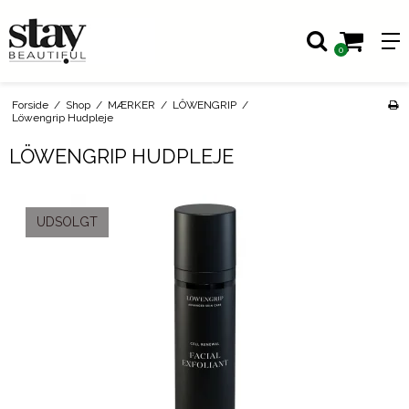
0
Forside
/
Shop
/
MÆRKER
/
LÔWENGRIP
/
Löwengrip Hudpleje
LÖWENGRIP HUDPLEJE
UDSOLGT