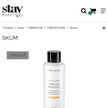
0
Forside
/
Shop
/
HÅRPLEJE
/
HÅRSTYLING
/
Skum
SKUM
UDSOLGT