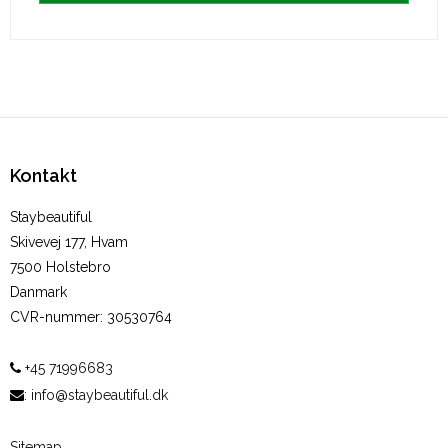
Kontakt
Staybeautiful
Skivevej 177, Hvam
7500 Holstebro
Danmark
CVR-nummer
:
30530764
+45 71996683
:
info@staybeautiful.dk
Sitemap