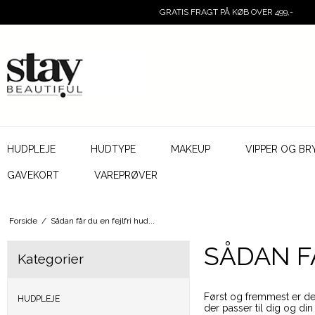
GRATIS FRAGT PÅ KØB OVER 499,-
HUDPLEJE
HUDTYPE
MAKEUP
VIPPER OG BR
GAVEKORT
VAREPRØVER
Forside
/
Sådan får du en fejlfri hud...
SÅDAN FÅ
Kategorier
Først og fremmest er det
HUDPLEJE
der passer til dig og din