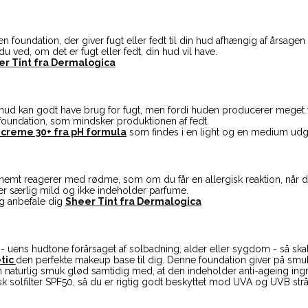
n foundation, der giver fugt eller fedt til din hud afhængig af årsagen t
du ved, om det er fugt eller fedt, din hud vil have.
er Tint fra Dermalogica
hud kan godt have brug for fugt, men fordi huden producerer meget fedt 
 foundation, som mindsker produktionen af fedt.
 creme 30+ fra pH formula
som findes i en light og en medium udg
 nemt reagerer med rødme, som om du får en allergisk reaktion, når d
 er særlig mild og ikke indeholder parfume.
jeg anbefale dig
Sheer Tint fra Dermalogica
- uens hudtone forårsaget af solbadning, alder eller sygdom - så ska
tic
den perfekte makeup base til dig. Denne foundation giver på smu
 naturlig smuk glød samtidig med, at den indeholder anti-ageing ingr
 solfilter SPF50, så du er rigtig godt beskyttet mod UVA og UVB strå