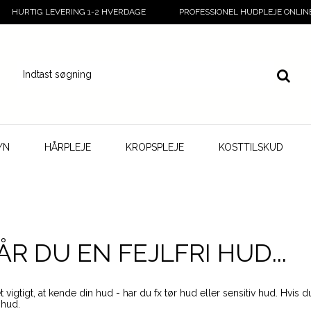
HURTIG LEVERING 1-2 HVERDAGE
PROFESSIONEL HUDPLEJE ONLIN
YN
HÅRPLEJE
KROPSPLEJE
KOSTTILSKUD
R DU EN FEJLFRI HUD...
 vigtigt, at kende din hud - har du fx tør hud eller sensitiv hud. Hvi
 hud.