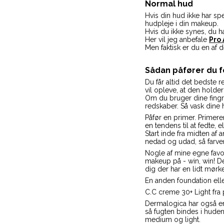
Normal hud
Hvis din hud ikke har sp
hudpleje i din makeup.
Hvis du ikke synes, du 
Her vil jeg anbefale
Pro
Men faktisk er du en af 
Sådan påfører du 
Du får altid det bedste r
vil opleve, at den holder
Om du bruger dine fingr
redskaber. Så vask dine
Påfør en primer. Primere
en tendens til at fedte, el
Start inde fra midten af
nedad og udad, så farven
Nogle af mine egne favor
makeup på - win, win! De
dig der har en lidt mørk
En anden foundation elle
C.C creme 30+ Light fra 
Dermalogica har også en
så fugten bindes i huden 
medium og light.