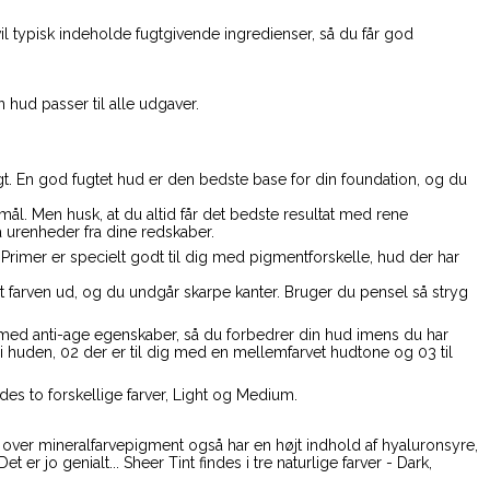
il typisk indeholde fugtgivende ingredienser, så du får god
 hud passer til alle udgaver.
ligt. En god fugtet hud er den bedste base for din foundation, og du
l. Men husk, at du altid får det bedste resultat med rene
 urenheder fra dine redskaber.
Primer er specielt godt til dig med pigmentforskelle, hud der har
et farven ud, og du undgår skarpe kanter. Bruger du pensel så stryg
 med anti-age egenskaber, så du forbedrer din hud imens du har
 i huden, 02 der er til dig med en mellemfarvet hudtone og 03 til
des to forskellige farver, Light og Medium.
over mineralfarvepigment også har en højt indhold af hyaluronsyre,
r jo genialt... Sheer Tint findes i tre naturlige farver - Dark,