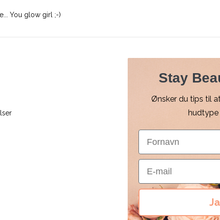
... You glow girl ;-)
Stay Bea
Ønsker du tips til 
hudtype e
lser
Fornavn
E-mail
Ja