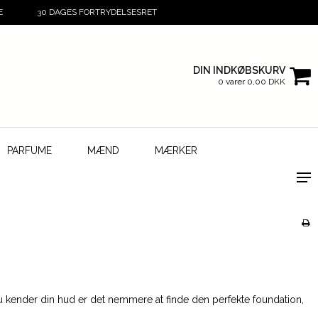
E
30 DAGES FORTRYDELSESRET
DIN INDKØBSKURV
0 varer 0,00 DKK
PARFUME
MÆND
MÆRKER
s du kender din hud er det nemmere at finde den perfekte foundation,