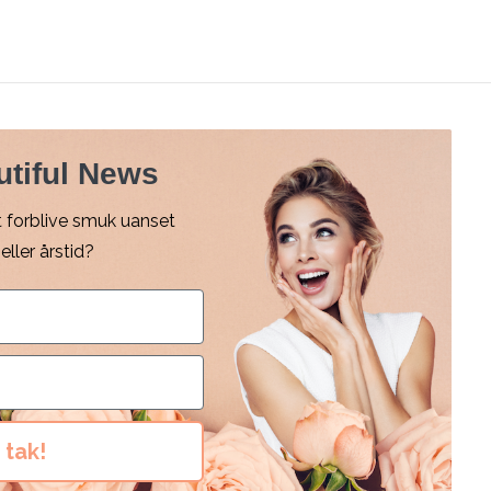
utiful News
at forblive smuk uanset
ller årstid?
 tak!