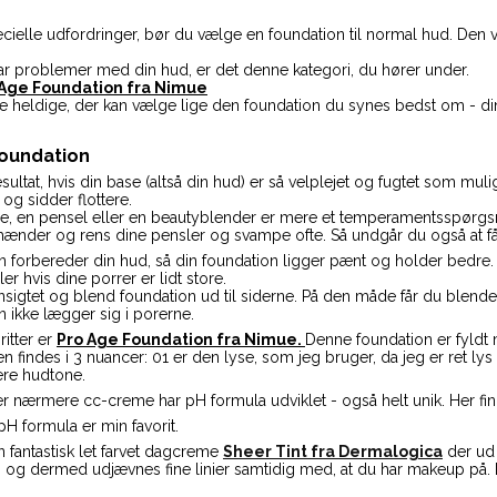
ecielle udfordringer, bør du vælge en foundation til normal hud. Den v
har problemer med din hud, er det denne kategori, du hører under.
 Age Foundation fra Nimue
de heldige, der kan vælge lige den foundation du synes bedst om - din
foundation
esultat, hvis din base (altså din hud) er så velplejet og fugtet som mu
 og sidder flottere.
e, en pensel eller en beautyblender er mere et temperamentsspørgsmå
 hænder og rens dine pensler og svampe ofte. Så undgår du også at få
n forbereder din hud, så din foundation ligger pænt og holder bedre. 
ler hvis dine porrer er lidt store.
 ansigtet og blend foundation ud til siderne. På den måde får du blend
 ikke lægger sig i porerne.
itter er
Pro Age Foundation fra Nimue.
Denne foundation er fyldt
n findes i 3 nuancer: 01 er den lyse, som jeg bruger, da jeg er ret lys
ere hudtone.
r nærmere cc-creme har pH formula udviklet - også helt unik. Her fin
pH formula er min favorit.
 fantastisk let farvet dagcreme
Sheer Tint fra Dermalogica
der ud 
og dermed udjævnes fine linier samtidig med, at du har makeup på. Det e