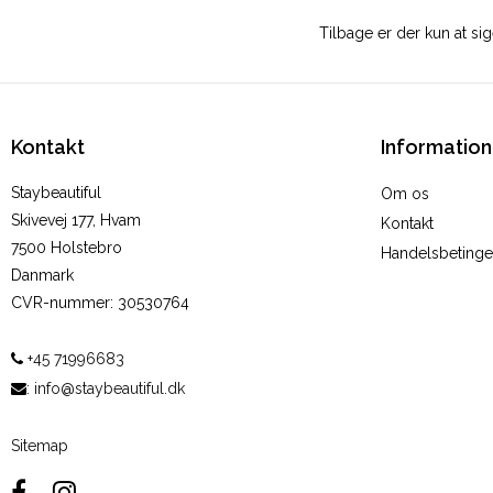
Tilbage er der kun at sige
Kontakt
Information
Staybeautiful
Om os
Skivevej 177, Hvam
Kontakt
7500 Holstebro
Handelsbetinge
Danmark
CVR-nummer
:
30530764
+45 71996683
:
info@staybeautiful.dk
Sitemap