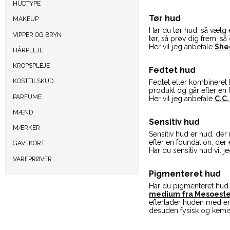
HUDTYPE
Tør hud
MAKEUP
Har du tør hud, så vælg e
VIPPER OG BRYN
tør, så prøv dig frem, så 
Her vil jeg anbefale
She
HÅRPLEJE
KROPSPLEJE
Fedtet hud
KOSTTILSKUD
Fedtet eller kombineret 
produkt og går efter en
PARFUME
Her vil jeg anbefale
C.C.
MÆND
Sensitiv hud
MÆRKER
Sensitiv hud er hud, der
efter en foundation, der
GAVEKORT
Har du sensitiv hud vil 
VAREPRØVER
Pigmenteret hud
Har du pigmenteret hud 
medium fra Mesoeste
efterlader huden med en
desuden fysisk og kemisk