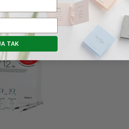
JA TAK
Fillerina 12HA Filler Kur
Fillerina
SB-920010