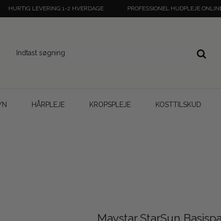
HURTIG LEVERING 1-2 HVERDAGE
PROFESSIONEL HUDPLEJE ONLIN
YN
HÅRPLEJE
KROPSPLEJE
KOSTTILSKUD
Maystar StarSun Basisp