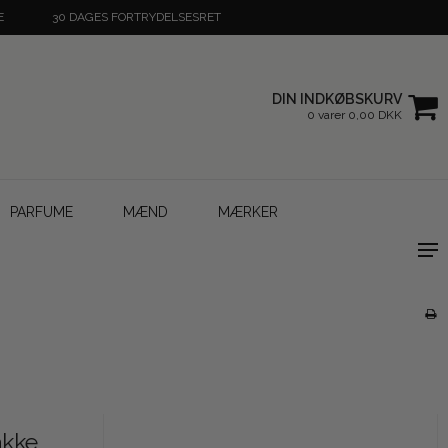
E
30 DAGES FORTRYDELSESRET
DIN INDKØBSKURV
0 varer 0,00 DKK
PARFUME
MÆND
MÆRKER
akke