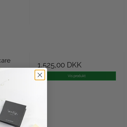
care
1.525,00 DKK
Vis produkt