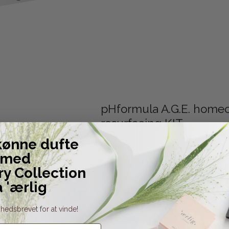
pHformula A.G.E. home
resurfacing KIT
pHformula
kønne dufte
SB-pH0208
med
ry Collection
a 'ærlig
hedsbrevet for at vinde!