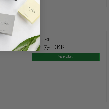
 Grade 3
749,00 DKK
561,75 DKK
Vis produkt