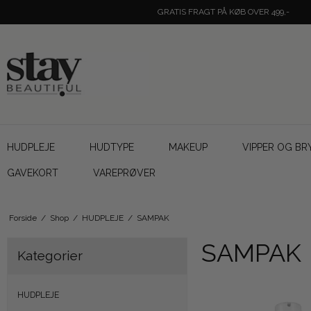
GRATIS FRAGT PÅ KØB OVER 499,-
HUDPLEJE
HUDTYPE
MAKEUP
VIPPER OG BR
GAVEKORT
VAREPRØVER
Forside
/
Shop
/
HUDPLEJE
/
SAMPAK
SAMPAK
Kategorier
HUDPLEJE