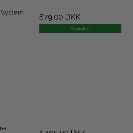
l System
879,00 DKK
Vis produkt
re
1.495,00 DKK