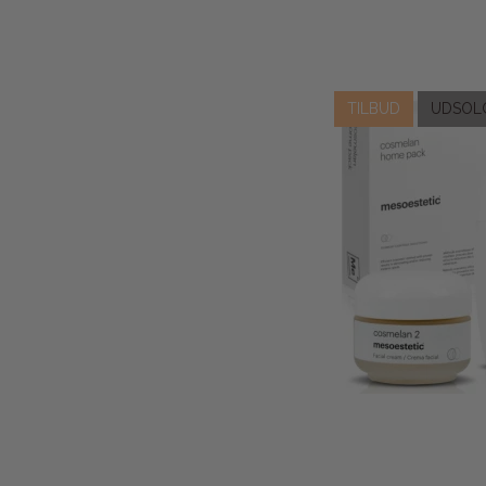
TILBUD
UDSOL