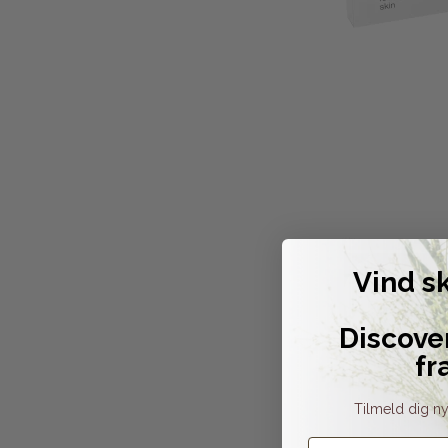
Vind s
Discove
fr
Tilmeld dig ny
Fornavn