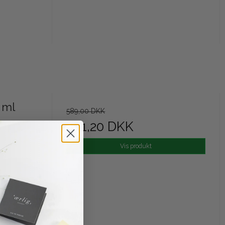
 ml
589,00 DKK
471,20 DKK
Vis produkt