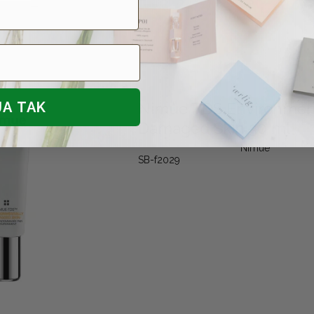
JA TAK
Nimue TDS Environment
Damaged Skin 30 ml
Nimue
SB-f2029