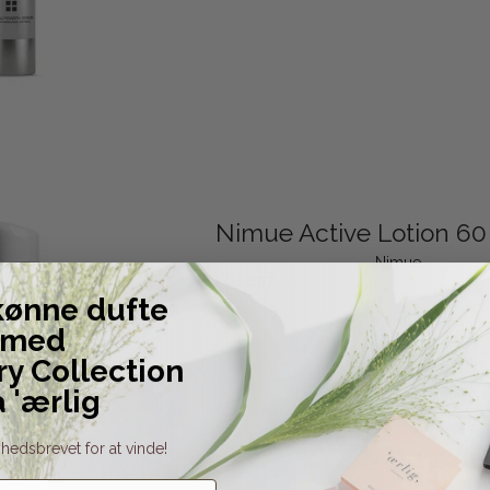
Nimue Active Lotion 60
Nimue
FG0007
kønne dufte
med
ry Collection
a 'ærlig
hedsbrevet for at vinde!