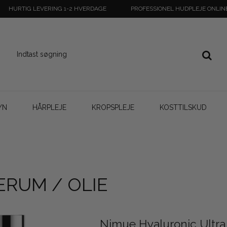
HURTIG LEVERING 1-2 HVERDAGE
PROFESSIONEL HUDPLEJE ONLIN
YN
HÅRPLEJE
KROPSPLEJE
KOSTTILSKUD
ERUM / OLIE
Nimue Hyaluronic Ultra 