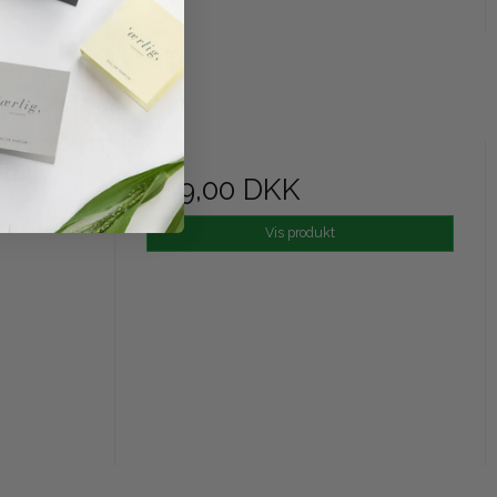
ally
349,00 DKK
Vis produkt