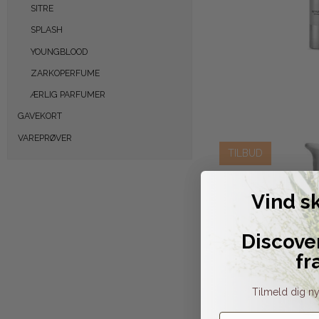
SITRE
SPLASH
YOUNGBLOOD
ZARKOPERFUME
ÆRLIG PARFUMER
GAVEKORT
VAREPRØVER
TILBUD
Vind s
Discove
fr
Tilmeld dig ny
Fornavn