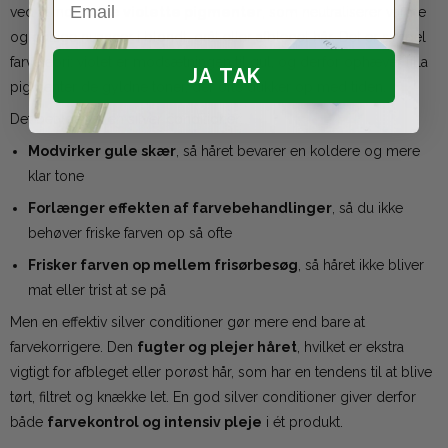
ved at indeholde
violette pigmenter
, som neutraliserer varme
og gullige nuancer i blondt, gråt eller afbleget hår. Det er simpel
farveteori: violet er modsætningen til gul, og derfor ophæver lilla
JA TAK
pigmenter de gyldne toner, der ofte dukker op med tiden.
Det betyder, at en silver conditioner:
Modvirker gule skær
, så håret bevarer en koldere og mere
klar tone
Forlænger effekten af farvebehandlinger
, så du ikke
behøver friske farven op så ofte
Frisker farven op mellem frisørbesøg
, så håret ikke bliver
mat eller trist at se på
Men en effektiv silver conditioner gør mere end bare at
farvekorrigere. Den
fugter og plejer håret
, hvilket er ekstra
vigtigt for afbleget eller porøst hår, som har en tendens til at blive
tørt, filtret og knække let. En god silver conditioner giver derfor
både
farvekontrol og intensiv pleje
i ét produkt.