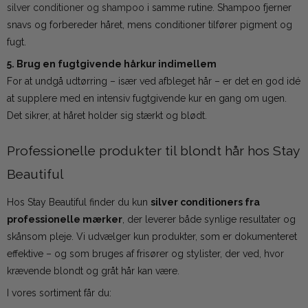
silver conditioner og shampoo
i samme rutine. Shampoo fjerner
snavs og forbereder håret, mens conditioner tilfører pigment og
fugt.
5. Brug en fugtgivende hårkur indimellem
For at undgå udtørring – især ved afbleget hår – er det en god idé
at supplere med en intensiv fugtgivende kur en gang om ugen.
Det sikrer, at håret holder sig stærkt og blødt.
Professionelle produkter til blondt hår hos Stay
Beautiful
Hos Stay Beautiful finder du kun
silver conditioners fra
professionelle mærker
, der leverer både synlige resultater og
skånsom pleje. Vi udvælger kun produkter, som er dokumenteret
effektive – og som bruges af frisører og stylister, der ved, hvor
krævende blondt og gråt hår kan være.
I vores sortiment får du: