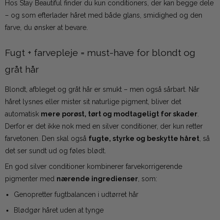
Hos Stay Beautiful finder du kun conditioners, der kan begge dele
– og som efterlader håret med både glans, smidighed og den
farve, du ønsker at bevare.
Fugt + farvepleje = must-have for blondt og
gråt hår
Blondt, afbleget og gråt hår er smukt – men også sårbart. Når
håret lysnes eller mister sit naturlige pigment, bliver det
automatisk
mere porøst, tørt og modtageligt for skader
.
Derfor er det ikke nok med en silver conditioner, der kun retter
farvetonen. Den skal også
fugte, styrke og beskytte håret
, så
det ser sundt ud og føles blødt.
En god silver conditioner kombinerer farvekorrigerende
pigmenter med
nærende ingredienser
, som:
Genopretter fugtbalancen i udtørret hår
Blødgør håret uden at tynge