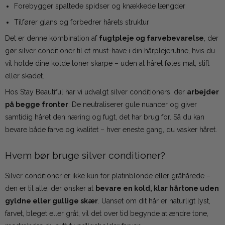
Forebygger spaltede spidser og knækkede længder
Tilfører glans og forbedrer hårets struktur
Det er denne kombination af
fugtpleje og farvebevarelse
, der
gør silver conditioner til et must-have i din hårplejerutine, hvis du
vil holde dine kolde toner skarpe – uden at håret føles mat, stift
eller skadet.
Hos Stay Beautiful har vi udvalgt silver conditioners, der
arbejder
på begge fronter
: De neutraliserer gule nuancer og giver
samtidig håret den næring og fugt, det har brug for. Så du kan
bevare både farve og kvalitet – hver eneste gang, du vasker håret.
Hvem bør bruge silver conditioner?
Silver conditioner er ikke kun for platinblonde eller gråhårede –
den er til alle, der ønsker at
bevare en kold, klar hårtone uden
gyldne eller gullige skær
. Uanset om dit hår er naturligt lyst,
farvet, bleget eller gråt, vil det over tid begynde at ændre tone,