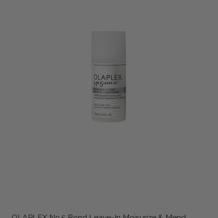
OLAPLEX No.5 Bond Leave-In Moisurize & Mend