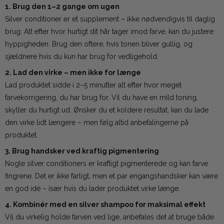
1. Brug den 1–2 gange om ugen
Silver conditioner er et supplement – ikke nødvendigvis til daglig
brug. Alt efter hvor hurtigt dit hår tager imod farve, kan du justere
hyppigheden. Brug den oftere, hvis tonen bliver gullig, og
sjældnere hvis du kun har brug for vedligehold.
2. Lad den virke – men ikke for længe
Lad produktet sidde i 2–5 minutter alt efter hvor meget
farvekorrigering, du har brug for. Vil du have en mild toning,
skyller du hurtigt ud. Ønsker du et koldere resultat, kan du lade
den virke lidt længere – men følg altid anbefalingerne på
produktet.
3. Brug handsker ved kraftig pigmentering
Nogle silver conditioners er kraftigt pigmenterede og kan farve
fingrene. Det er ikke farligt, men et par engangshandsker kan være
en god idé – især hvis du lader produktet virke længe.
4. Kombinér med en silver shampoo for maksimal effekt
Vil du virkelig holde farven ved lige, anbefales det at bruge både