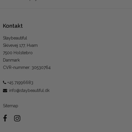
Kontakt
Staybeautiful
Skivevej 177, Hvam
7500 Holstebro
Danmark
CVR-nummer
:
30530764
+45 71996683
:
info@staybeautiful.dk
Sitemap