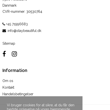
Danmark
CVR-nummer
:
30530764
+45 71996683
:
info@staybeautiful.dk
Sitemap
Information
Om os
Kontakt
Handelsbetingelser
Vi bruger cookies for at sikre, at du får den
bedste oplevelse på vores hjemmeside.