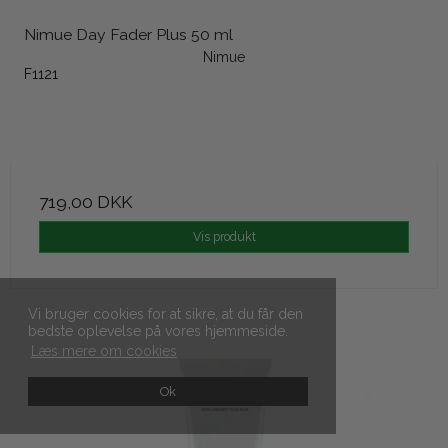
Nimue Day Fader Plus 50 ml
Nimue
F1121
719,00 DKK
Vis produkt
Vi bruger cookies for at sikre, at du får den
bedste oplevelse på vores hjemmeside.
Læs mere om cookies
Ok