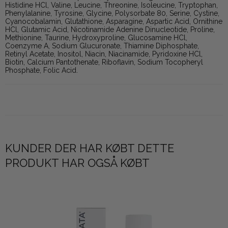
Histidine HCl, Valine, Leucine, Threonine, Isoleucine, Tryptophan,
Phenylalanine, Tyrosine, Glycine, Polysorbate 80, Serine, Cystine,
Cyanocobalamin, Glutathione, Asparagine, Aspartic Acid, Ornithine
HCl, Glutamic Acid, Nicotinamide Adenine Dinucleotide, Proline,
Methionine, Taurine, Hydroxyproline, Glucosamine HCl,
Coenzyme A, Sodium Glucuronate, Thiamine Diphosphate,
Retinyl Acetate, Inositol, Niacin, Niacinamide, Pyridoxine HCl,
Biotin, Calcium Pantothenate, Riboflavin, Sodium Tocopheryl
Phosphate, Folic Acid.
KUNDER DER HAR KØBT DETTE
PRODUKT HAR OGSÅ KØBT