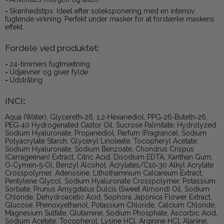
-
Skønhedstips: Ideel efter soleksponering med en intensiv
fugtende virkning. Perfekt under masker for at forstærke maskens
effekt.
Fordele ved produktet:
-
24-timmers fugtmætning
-
Udjævner og giver fylde
-
Udstråling
INCI
:
Aqua (Water), Glycereth‑26, 1,2‑Hexanediol, PPG‑26‑Buteth‑26,
PEG‑40 Hydrogenated Castor Oil, Sucrose Palmitate, Hydrolyzed
Sodium Hyaluronate, Propanediol, Parfum (Fragrance), Sodium
Polyacrylate Starch, Glyceryl Linoleate, Tocopheryl Acetate,
Sodium Hyaluronate, Sodium Benzoate, Chondrus Crispus
(Carrageenan) Extract, Citric Acid, Disodium EDTA, Xanthan Gum,
O‑Cymen‑5‑Ol, Benzyl Alcohol, Acrylates/C10‑30 Alkyl Acrylate
Crosspolymer, Adenosine, Lithothamnium Calcareum Extract,
Pentylene Glycol, Sodium Hyaluronate Crosspolymer, Potassium
Sorbate, Prunus Amygdalus Dulcis (Sweet Almond) Oil, Sodium
Chloride, Dehydroacetic Acid, Sophora Japonica Flower Extract,
Glucose, Phenoxyethanol, Potassium Chloride, Calcium Chloride,
Magnesium Sulfate, Glutamine, Sodium Phosphate, Ascorbic Acid,
Sodium Acetate, Tocopherol, Lysine HCl, Arginine HCl, Alanine,