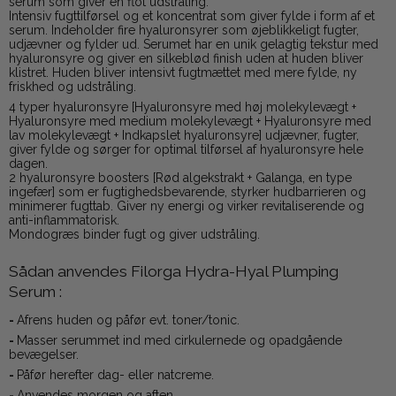
serum som giver en flot udstråling.
Intensiv fugttilførsel og et koncentrat som giver fylde i form af et
serum. Indeholder fire hyaluronsyrer som øjeblikkeligt fugter,
udjævner og fylder ud. Serumet har en unik gelagtig tekstur med
hyaluronsyre og giver en silkeblød finish uden at huden bliver
klistret. Huden bliver intensivt fugtmættet med mere fylde, ny
friskhed og udstråling.
4 typer hyaluronsyre [Hyaluronsyre med høj molekylevægt +
Hyaluronsyre med medium molekylevægt + Hyaluronsyre med
lav molekylevægt + Indkapslet hyaluronsyre] udjævner, fugter,
giver fylde og sørger for optimal tilførsel af hyaluronsyre hele
dagen.
2 hyaluronsyre boosters [Rød algekstrakt + Galanga, en type
ingefær] som er fugtighedsbevarende, styrker hudbarrieren og
minimerer fugttab. Giver ny energi og virker revitaliserende og
anti-inflammatorisk.
Mondogræs binder fugt og giver udstråling.
Sådan anvendes Filorga Hydra-Hyal Plumping
Serum :
-
Afrens huden og påfør evt. toner/tonic.
-
Masser serummet ind med cirkulernede og opadgående
bevægelser.
-
Påfør herefter dag- eller natcreme.
-
Anvendes morgen og aften.