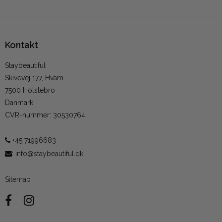
Kontakt
Staybeautiful
Skivevej 177, Hvam
7500 Holstebro
Danmark
CVR-nummer
:
30530764
+45 71996683
:
info@staybeautiful.dk
Sitemap