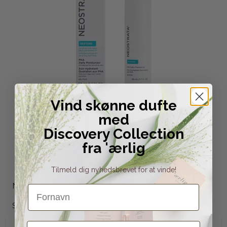
Vind skønne dufte
med
Discovery Collection
fra 'ærlig
Tilmeld dig nyhedsbrevet for at vinde!
Neostrata Restore PHA Daily Moisturizer 50 ml
Fornavn
Neostrata
SB-NEO057
Email