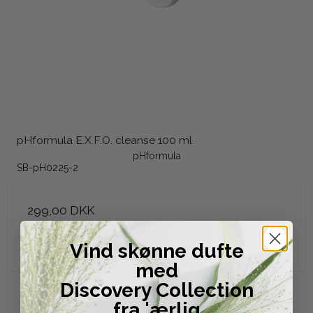
pHformula E.X.F.O. cleanse 100 ml
pHformula
SB-pH0225-2
299,00 DKK
Vis produkt
Vind skønne dufte
med
Discovery Collection
fra 'ærlig