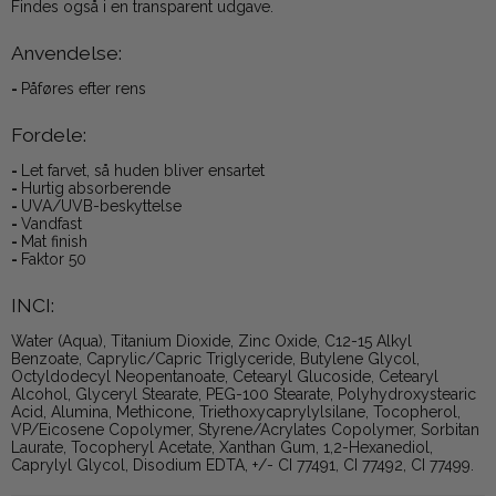
Findes også i en transparent udgave.
Anvendelse:
-
Påføres efter rens
Fordele:
-
Let farvet, så huden bliver ensartet
-
Hurtig absorberende
-
UVA/UVB-beskyttelse
-
Vandfast
-
Mat finish
-
Faktor 50
INCI:
Water (Aqua), Titanium Dioxide, Zinc Oxide, C12-15 Alkyl
Benzoate, Caprylic/Capric Triglyceride, Butylene Glycol,
Octyldodecyl Neopentanoate, Cetearyl Glucoside, Cetearyl
Alcohol, Glyceryl Stearate, PEG-100 Stearate, Polyhydroxystearic
Acid, Alumina, Methicone, Triethoxycaprylylsilane, Tocopherol,
VP/Eicosene Copolymer, Styrene/Acrylates Copolymer, Sorbitan
Laurate, Tocopheryl Acetate, Xanthan Gum, 1,2-Hexanediol,
Caprylyl Glycol, Disodium EDTA, +/- CI 77491, CI 77492, CI 77499.