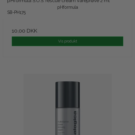
pHformula S.O.S. rescue cream Vareprøve 2 ml
pHformula
SB-PH175
10,00 DKK
Vis produkt