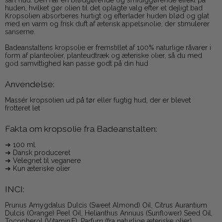
sart hud. Den har en blødgørende og smidiggørende effekt på
huden, hvilket gør olien til det oplagte valg efter et dejligt bad.
Kropsolien absorberes hurtigt og efterlader huden blød og glat
med en varm og frisk duft af æterisk appelsinolie, der stimulerer
sanserne.
Badeanstaltens kropsolie er fremstillet af 100% naturlige råvarer i
form af planteolier, planteudtræk og æteriske olier, så du med
god samvittighed kan passe godt på din hud.
Anvendelse:
Massér kropsolien ud på tør eller fugtig hud, der er blevet
frotteret let.
Fakta om kropsolie fra Badeanstalten:
➜ 100 ml.
➜ Dansk produceret
➜ Velegnet til veganere
➜ Kun æteriske olier
INCI:
Prunus Amygdalus Dulcis (Sweet Almond) Oil, Citrus Aurantium
Dulcis (Orange) Peel Oil, Helianthus Annuus (Sunflower) Seed Oil,
Tocopherol (Vitamin E), Parfum (fra naturlige æteriske olier),