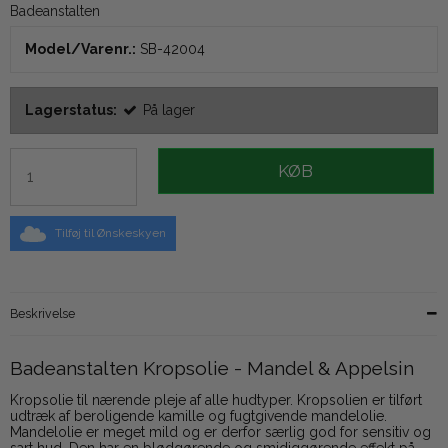
Badeanstalten
Model/Varenr.:
SB-42004
Lagerstatus:
På lager
KØB
Tilføj til Ønskeskyen
Beskrivelse
Badeanstalten Kropsolie - Mandel & Appelsin
Kropsolie til nærende pleje af alle hudtyper. Kropsolien er tilført
udtræk af beroligende kamille og fugtgivende mandelolie.
Mandelolie er meget mild og er derfor særlig god for sensitiv og