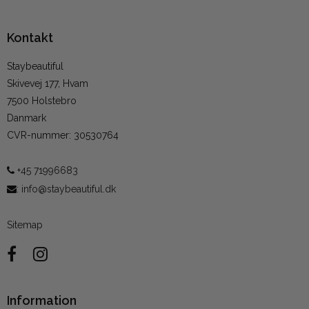
Kontakt
Staybeautiful
Skivevej 177, Hvam
7500 Holstebro
Danmark
CVR-nummer
:
30530764
+45 71996683
:
info@staybeautiful.dk
Sitemap
Information