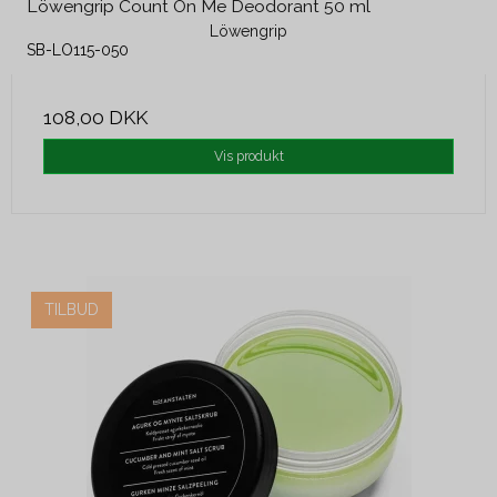
Löwengrip Count On Me Deodorant 50 ml
Löwengrip
SB-LO115-050
108,00 DKK
Vis produkt
TILBUD