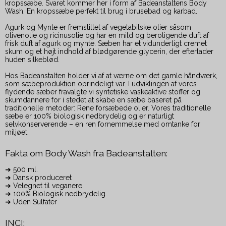
kropssæbe. Svaret kommer her i form af Badeanstaltens Body
Wash. En kropssæbe perfekt til brug i brusebad og karbad.
Agurk og Mynte er fremstillet af vegetabilske olier såsom
olivenolie og ricinusolie og har en mild og beroligende duft af
frisk duft af agurk og mynte. Sæben har et vidunderligt cremet
skum og et højt indhold af blødgørende glycerin, der efterlader
huden silkeblød.
Hos Badeanstalten holder vi af at værne om det gamle håndværk,
som sæbeproduktion oprindeligt var. I udviklingen af vores
flydende sæber fravalgte vi syntetiske vaskeaktive stoffer og
skumdannere for i stedet at skabe en sæbe baseret på
traditionelle metoder: Rene forsæbede olier. Vores traditionelle
sæbe er 100% biologisk nedbrydelig og er naturligt
selvkonserverende – en ren fornemmelse med omtanke for
miljøet.
Fakta om Body Wash fra Badeanstalten:
➜ 500 ml.
➜ Dansk produceret
➜ Velegnet til veganere
➜ 100% Biologisk nedbrydelig
➜ Uden Sulfater
INCI: