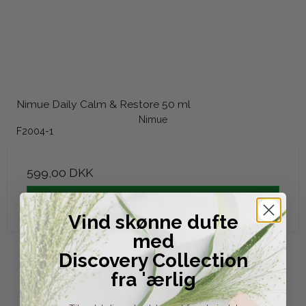
Nimue Daily Calm & Restore 50 ml
Nimue
F2004-1
599,00 DKK
Vis produkt
Vind skønne dufte
med
Discovery Collection
fra 'ærlig