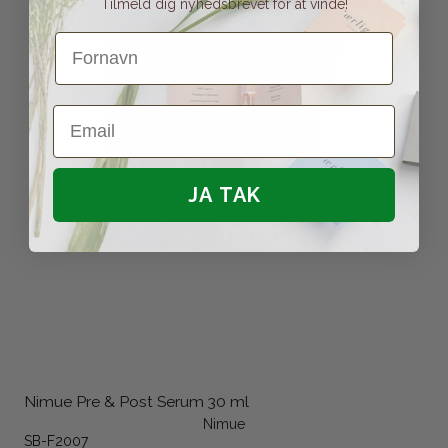
Tilmeld dig nyhedsbrevet for at vinde!
Fornavn
Email
JA TAK
Nimue Pre & Post Serum 30 ml
Nimue
SB-F2007