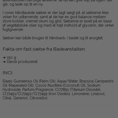
lavendelolien berolige tankerne, så du kan give slip på ugen, der
gik, og lade op til en ny.
I vores håndlavede sæber er der lagt vægt på, at sæberne ikke
virker for udtørrende, samt at de har en god balance mellem
store bobler, cremet skum og glid. Sæberne er lavet på en base
af vegetabilske olier og med et højt indhold af glycerin, der virker
fugtgivende.
Sæben kan både bruges til håndvask, i badet og til ansigtet.
Fakta om fast sæbe fra Badeanstalten:
➜ 150 g.
➜ Dansk produceret
INCI:
Elaeis Guineensis Oil (Palm Oil), Aqua/Water, Brassica Campestris
Oil (Rapeseed Oil), Cocos Nucifera (Coconut) Oil, Sodium
Hydroxide, Parfum/Fragrance, CI 77891 (Titanium Dioxide),
CI 77491/CI 77492/CI 77499 (Iron Oxides), Limonene, Linalool,
Citral, Geraniol, Citronellol.