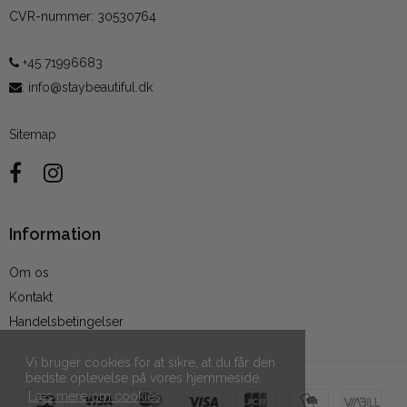
CVR-nummer
:
30530764
+45 71996683
:
info@staybeautiful.dk
Sitemap
Information
Om os
Kontakt
Handelsbetingelser
Vi bruger cookies for at sikre, at du får den
bedste oplevelse på vores hjemmeside.
Læs mere om cookies