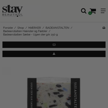
0
Forside
/
Shop
/
MÆRKER
/
BADEANSTALTEN
/
Badeanstalten Hænder og Fødder
/
Badeanstalten Sæbe - Ugen der gik 150 g