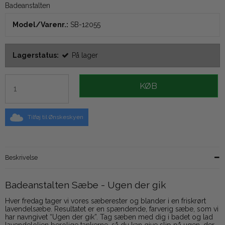
Badeanstalten
Model/Varenr.:
SB-12055
Lagerstatus:
På lager
KØB
Tilføj til Ønskeskyen
Beskrivelse
Badeanstalten Sæbe - Ugen der gik
Hver fredag tager vi vores sæberester og blander i en friskrørt
lavendelsæbe. Resultatet er en spændende, farverig sæbe, som vi
har navngivet “Ugen der gik”. Tag sæben med dig i badet og lad