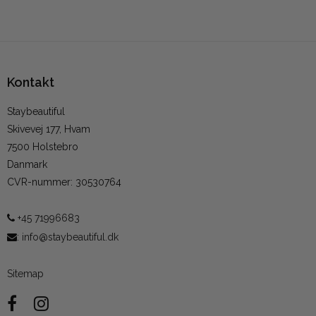
Kontakt
Staybeautiful
Skivevej 177, Hvam
7500 Holstebro
Danmark
CVR-nummer
:
30530764
+45 71996683
:
info@staybeautiful.dk
Sitemap