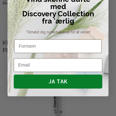
Base: Oud-træ, sandeltræ, rosentræ akkord, vetiver
med
Discovery Collection
fra 'ærlig
Tilmeld dig nyhedsbrevet for at vinde!
Fornavn
KUNDER DER HAR KØBT DETTE
PRODUKT HAR OGSÅ KØBT
Email
UDSOLGT
JA TAK