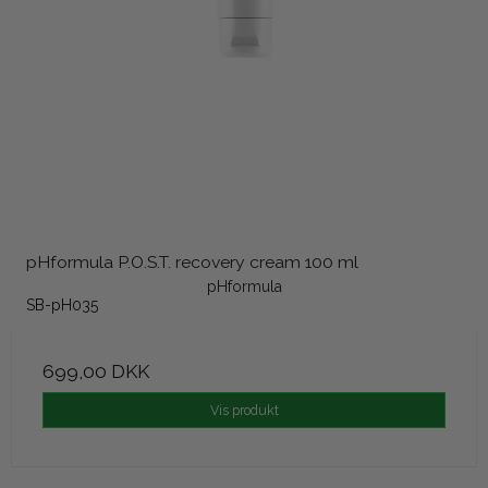
pHformula P.O.S.T. recovery cream 100 ml
pHformula
SB-pH035
699,00 DKK
Vis produkt