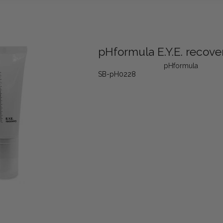
pHformula E.Y.E. recove
pHformula
SB-pH0228