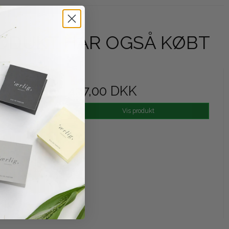
ODUKT HAR OGSÅ KØBT
nse 200
437,00 DKK
Vis produkt