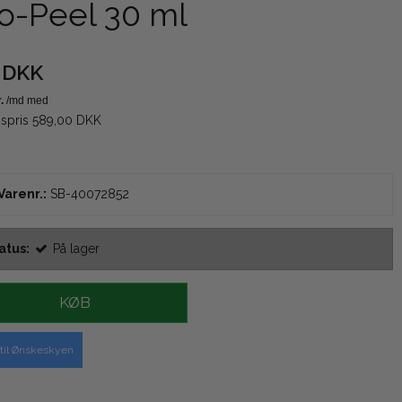
o-Peel 30 ml
 DKK
gspris 589,00 DKK
arenr.:
SB-40072852
atus:
På lager
KØB
j til Ønskeskyen