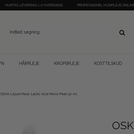
HURTIG LEVERING 1-2 HVERDAGE
PROFESSIONEL HUDPLEJE ONLIN
YN
HÅRPLEJE
KROPSPLEJE
KOSTTILSKUD
OSKIA Liquid Mask Lactic Acid Micro-Peel 30 ml
OSKI