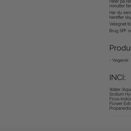
Påfør på re
minutter fø
Har du sens
herefter sky
Velegnet ti
Brug SPF o
Produ
- Vegansk
INCI:
Water (Aqua
Sodium Hyd
Ficus‑Indic
Flower Extra
Propanediol