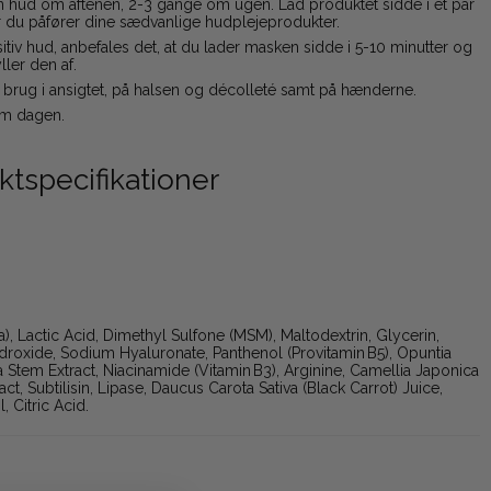
n hud om aftenen, 2-3 gange om ugen. Lad produktet sidde i et par
r du påfører dine sædvanlige hudplejeprodukter.
itiv hud, anbefales det, at du lader masken sidde i 5-10 minutter og
ller den af.
l brug i ansigtet, på halsen og décolleté samt på hænderne.
m dagen.
ktspecifikationer
), Lactic Acid, Dimethyl Sulfone (MSM), Maltodextrin, Glycerin,
roxide, Sodium Hyaluronate, Panthenol (Provitamin B5), Opuntia
a Stem Extract, Niacinamide (Vitamin B3), Arginine, Camellia Japonica
ct, Subtilisin, Lipase, Daucus Carota Sativa (Black Carrot) Juice,
, Citric Acid.