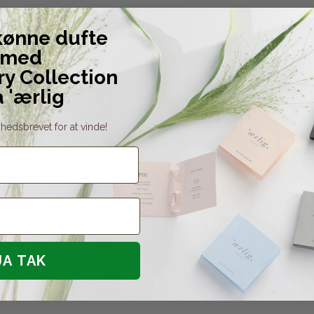
kønne dufte
DER HAR KØBT DETTE PR
med
ry Collection
a 'ærlig
pHformula E.X.F.O. clea
hedsbrevet for at vinde!
ml
pHformula
SB-pH0225-3
JA TAK