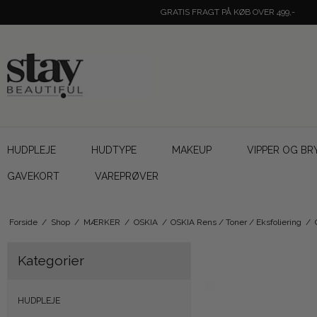
GRATIS FRAGT PÅ KØB OVER 499,-
HUDPLEJE
HUDTYPE
MAKEUP
VIPPER OG BR
GAVEKORT
VAREPRØVER
Forside
/
Shop
/
MÆRKER
/
OSKIA
/
OSKIA Rens / Toner / Eksfoliering
/
Kategorier
HUDPLEJE