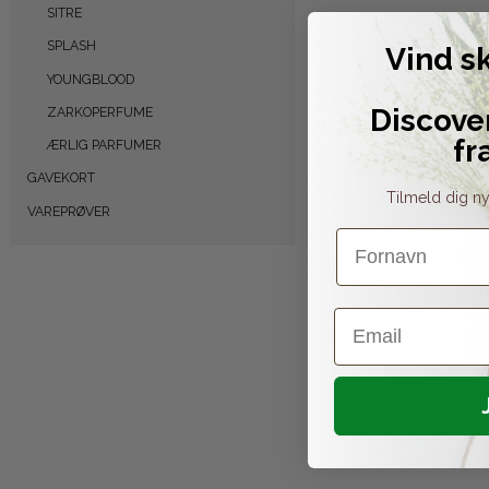
SITRE
SPLASH
Vind s
KUNDER 
YOUNGBLOOD
Discove
ZARKOPERFUME
fr
ÆRLIG PARFUMER
GAVEKORT
Tilmeld dig ny
VAREPRØVER
Fornavn
Email