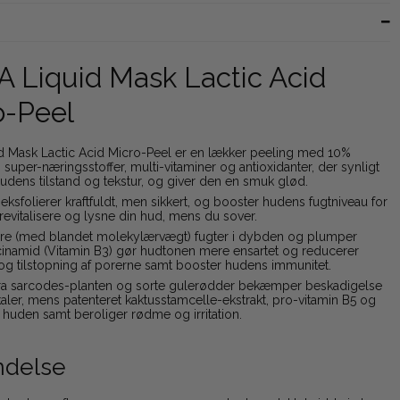
A Liquid Mask Lactic Acid
o-Peel
id Mask Lactic Acid Micro-Peel er en lækker peeling med 10%
super-næringsstoffer, multi-vitaminer og antioxidanter, der synligt
udens tilstand og tekstur, og giver den en smuk glød.
ksfolierer kraftfuldt, men sikkert, og booster hudens fugtniveau for
 revitalisere og lysne din hud, mens du sover.
re (med blandet molekylærvægt) fugter i dybden og plumper
cinamid (Vitamin B3) gør hudtonen mere ensartet og reducerer
og tilstopning af porerne samt booster hudens immunitet.
 fra sarcodes-planten og sorte gulerødder bekæmper beskadigelse
dikaler, mens patenteret kaktusstamcelle-ekstrakt, pro-vitamin B5 og
huden samt beroliger rødme og irritation.
delse