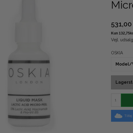
Micr
531,00
Vejl. udsal
OSKIA
Model/V
Lagerst
Tilfø