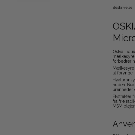
Beskrivelse
OSKI
Micr
Oskia Liqu
mælkesyre, 
forbedrer h
Mælkesyre e
at forynge,
Hyaluronsy
huden. Nia
urenheder 
Ekstrakter
fra frie ra
MSM plejer 
Anven