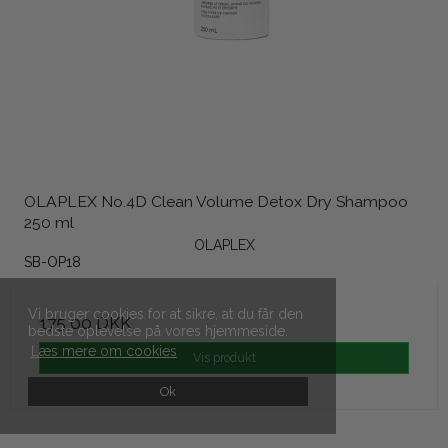
OLAPLEX No.4D Clean Volume Detox Dry Shampoo
250 ml
OLAPLEX
SB-OP18
Vi bruger cookies for at sikre, at du får den
175,00 DKK
bedste oplevelse på vores hjemmeside.
Læs mere om cookies
Vis produkt
Ok