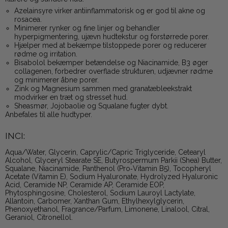
Azelainsyre virker antiinflammatorisk og er god til akne og
rosacea.
Minimerer rynker og fine linjer og behandler
hyperpigmentering, ujævn hudtekstur og forstørrede porer.
Hjælper med at bekæmpe tilstoppede porer og reducerer
rødme og irritation.
Bisabolol bekæmper betændelse og Niacinamide, B3 øger
collagenen, forbedrer overflade strukturen, udjævner rødme
og minimerer åbne porer.
Zink og Magnesium sammen med granatæbleekstrakt
modvirker en træt og stresset hud.
Sheasmør, Jojobaolie og Squalane fugter dybt.
Anbefales til alle hudtyper.
INCI:
Aqua/Water, Glycerin, Caprylic/Capric Triglyceride, Cetearyl
Alcohol, Glyceryl Stearate SE, Butyrospermum Parkii (Shea) Butter,
Squalane, Niacinamide, Panthenol (Pro‑Vitamin B5), Tocopheryl
Acetate (Vitamin E), Sodium Hyaluronate, Hydrolyzed Hyaluronic
Acid, Ceramide NP, Ceramide AP, Ceramide EOP,
Phytosphingosine, Cholesterol, Sodium Lauroyl Lactylate,
Allantoin, Carbomer, Xanthan Gum, Ethylhexylglycerin,
Phenoxyethanol, Fragrance/Parfum, Limonene, Linalool, Citral,
Geraniol, Citronellol.