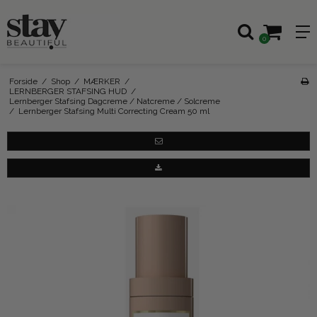
0
Forside
/
Shop
/
MÆRKER
/
LERNBERGER STAFSING HUD
/
Lernberger Stafsing Dagcreme / Natcreme / Solcreme
/
Lernberger Stafsing Multi Correcting Cream 50 ml