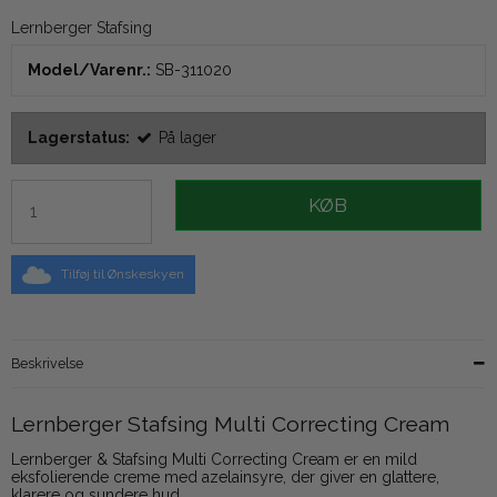
Lernberger Stafsing
Model/Varenr.:
SB-311020
Lagerstatus:
På lager
KØB
Tilføj til Ønskeskyen
Beskrivelse
Lernberger Stafsing Multi Correcting Cream
Lernberger & Stafsing Multi Correcting Cream er en mild
eksfolierende creme med azelainsyre, der giver en glattere,
klarere og sundere hud.