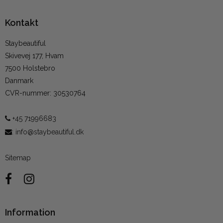
Kontakt
Staybeautiful
Skivevej 177, Hvam
7500 Holstebro
Danmark
CVR-nummer
:
30530764
+45 71996683
:
info@staybeautiful.dk
Sitemap
Information