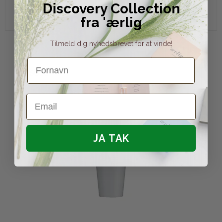
Discovery Collection
Vis produkt
fra 'ærlig
Tilmeld dig nyhedsbrevet for at vinde!
Fornavn
UDSOLGT
Email
JA TAK