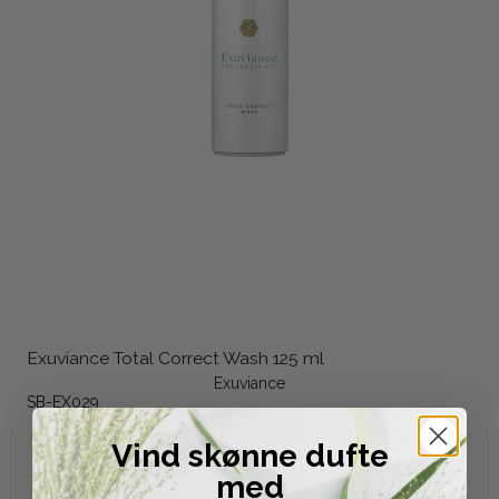
Exuviance Total Correct Wash 125 ml
Exuviance
SB-EX029
Vind skønne dufte
279,00 DKK
med