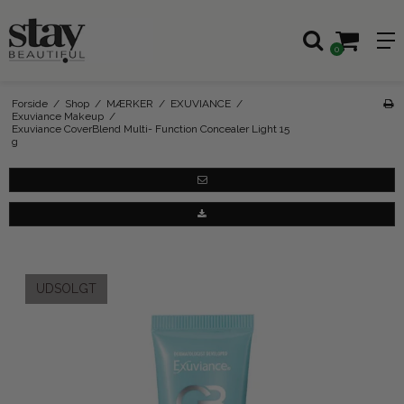
0
Forside
/
Shop
/
MÆRKER
/
EXUVIANCE
/
Exuviance Makeup
/
Exuviance CoverBlend Multi- Function Concealer Light 15
g
UDSOLGT