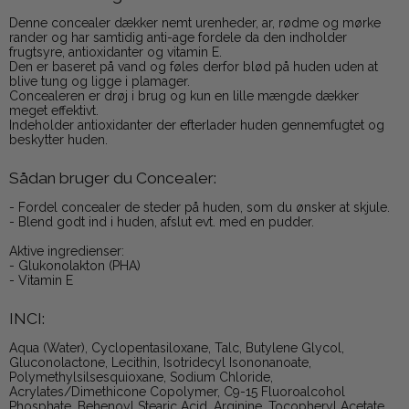
Denne concealer dækker nemt urenheder, ar, rødme og mørke
rander og har samtidig anti-age fordele da den indholder
frugtsyre, antioxidanter og vitamin E.
Den er baseret på vand og føles derfor blød på huden uden at
blive tung og ligge i plamager.
Concealeren er drøj i brug og kun en lille mængde dækker
meget effektivt.
Indeholder antioxidanter der efterlader huden gennemfugtet og
beskytter huden.
Sådan bruger du Concealer:
- Fordel concealer de steder på huden, som du ønsker at skjule.
- Blend godt ind i huden, afslut evt. med en pudder.
Aktive ingredienser:
- Glukonolakton (PHA)
- Vitamin E
INCI:
Aqua (Water), Cyclopentasiloxane, Talc, Butylene Glycol,
Gluconolactone, Lecithin, Isotridecyl Isononanoate,
Polymethylsilsesquioxane, Sodium Chloride,
Acrylates/Dimethicone Copolymer, C9-15 Fluoroalcohol
Phosphate, Behenoyl Stearic Acid, Arginine, Tocopheryl Acetate,