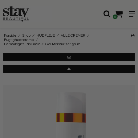
0
Forside
/
Shop
/
HUDPLEJE
/
ALLE CREMER
/
Fugtighedscreme
/
Dermalogica Biolumin-C Gel Moisturizer 50 ml