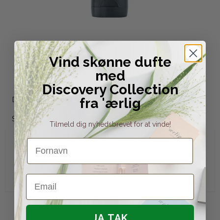
Vind skønne dufte
med
Discovery Collection
Dermalogica Intensive Moisture Balance 100 ml
fra 'ærlig
Dermalogica
SB-D062-2
Tilmeld dig nyhedsbrevet for at vinde!
Fornavn
585,00 DKK
Vis produkt
Email
JA TAK