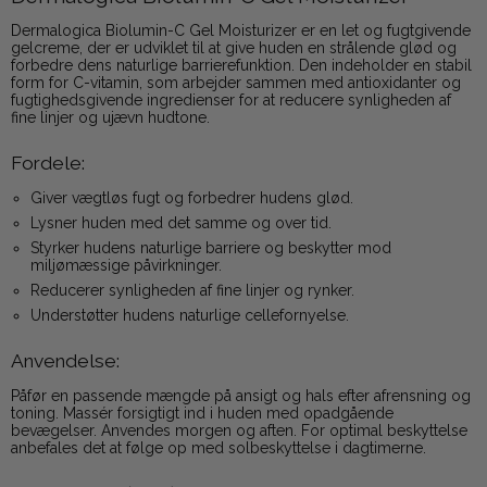
Dermalogica Biolumin-C Gel Moisturizer er en let og fugtgivende
gelcreme, der er udviklet til at give huden en strålende glød og
forbedre dens naturlige barrierefunktion. Den indeholder en stabil
form for C-vitamin, som arbejder sammen med antioxidanter og
fugtighedsgivende ingredienser for at reducere synligheden af
fine linjer og ujævn hudtone.
Fordele:
Giver vægtløs fugt og forbedrer hudens glød.
Lysner huden med det samme og over tid.
Styrker hudens naturlige barriere og beskytter mod
miljømæssige påvirkninger.
Reducerer synligheden af fine linjer og rynker.
Understøtter hudens naturlige cellefornyelse.
Anvendelse:
Påfør en passende mængde på ansigt og hals efter afrensning og
toning. Massér forsigtigt ind i huden med opadgående
bevægelser. Anvendes morgen og aften. For optimal beskyttelse
anbefales det at følge op med solbeskyttelse i dagtimerne.