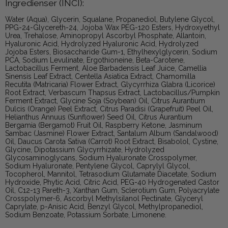
Ingredienser (INCI):
Water (Aqua), Glycerin, Squalane, Propanediol, Butylene Glycol,
PPG-24-Glycereth-24, Jojoba Wax PEG-120 Esters, Hydroxyethyl
Urea, Trehalose, Aminopropyl Ascorbyl Phosphate, Allantoin,
Hyaluronic Acid, Hydrolyzed Hyaluronic Acid, Hydrolyzed
Jojoba Esters, Biosaccharide Gum-1, Ethylhexylglycerin, Sodium
PCA, Sodium Levulinate, Ergothioneine, Beta-Carotene,
Lactobacillus Ferment, Aloe Barbadensis Leaf Juice, Camellia
Sinensis Leaf Extract, Centella Asiatica Extract, Chamomilla
Recutita (Matricaria) Flower Extract, Glycyrrhiza Glabra (Licorice)
Root Extract, Verbascum Thapsus Extract, Lactobacillus/Pumpkin
Ferment Extract, Glycine Soja (Soybean) Oil, Citrus Aurantium
Dulcis (Orange) Peel Extract, Citrus Paradisi (Grapefruit) Peel Oil,
Helianthus Annuus (Sunflower) Seed Oil, Citrus Aurantium
Bergamia (Bergamot) Fruit Oil, Raspberry Ketone, Jasminum
Sambac (Jasmine) Flower Extract, Santalum Album (Sandalwood)
Oil, Daucus Carota Sativa (Carrot) Root Extract, Bisabolol, Cystine,
Glycine, Dipotassium Glycyrrhizate, Hydrolyzed
Glycosaminoglycans, Sodium Hyaluronate Crosspolymer,
Sodium Hyaluronate, Pentylene Glycol, Caprylyl Glycol,
Tocopherol, Mannitol, Tetrasodium Glutamate Diacetate, Sodium
Hydroxide, Phytic Acid, Citric Acid, PEG-40 Hydrogenated Castor
Oil, C12-13 Pareth-3, Xanthan Gum, Sclerotium Gum, Polyacrylate
Crosspolymer-6, Ascorbyl Methylsilanol Pectinate, Glyceryl
Caprylate, p-Anisic Acid, Benzyl Glycol, Methylpropanediol,
Sodium Benzoate, Potassium Sorbate, Limonene.