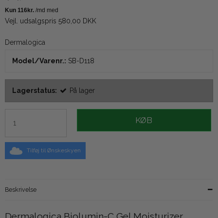
Vejl. udsalgspris 580,00 DKK
Dermalogica
Model/Varenr.:
SB-D118
Lagerstatus:
På lager
KØB
Tilføj til Ønskeskyen
Beskrivelse
Dermalogica Biolumin-C Gel Moisturizer