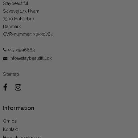
Staybeautiful
Skivevej 177, Hvam
7500 Holstebro
Danmark
CVR-nummer
:
30530764
+45 71996683
:
info@staybeautiful.dk
Sitemap
Information
Om os
Kontakt
Handelsbetingelser