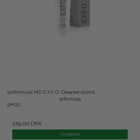
pHformula MD E.X.F.O. Cleanse 100ml
pHformula
pH133
279,00 DKK
Vis produkt