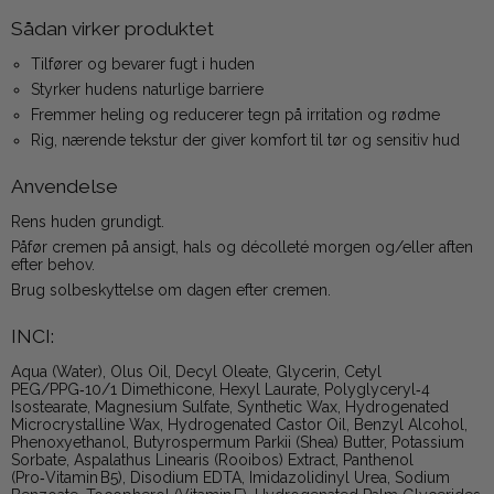
Sådan virker produktet
Tilfører og bevarer fugt i huden
Styrker hudens naturlige barriere
Fremmer heling og reducerer tegn på irritation og rødme
Rig, nærende tekstur der giver komfort til tør og sensitiv hud
Anvendelse
Rens huden grundigt.
Påfør cremen på ansigt, hals og décolleté morgen og/eller aften
efter behov.
Brug solbeskyttelse om dagen efter cremen.
INCI:
Aqua (Water), Olus Oil, Decyl Oleate, Glycerin, Cetyl
PEG/PPG‑10/1 Dimethicone, Hexyl Laurate, Polyglyceryl‑4
Isostearate, Magnesium Sulfate, Synthetic Wax, Hydrogenated
Microcrystalline Wax, Hydrogenated Castor Oil, Benzyl Alcohol,
Phenoxyethanol, Butyrospermum Parkii (Shea) Butter, Potassium
Sorbate, Aspalathus Linearis (Rooibos) Extract, Panthenol
(Pro‑Vitamin B5), Disodium EDTA, Imidazolidinyl Urea, Sodium