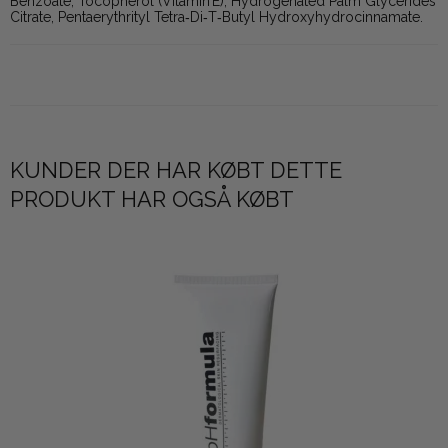
Benzoate, Tocopherol (Vitamin E), Hydrogenated Palm Glycerides
Citrate, Pentaerythrityl Tetra‑Di‑T‑Butyl Hydroxyhydrocinnamate.
KUNDER DER HAR KØBT DETTE
PRODUKT HAR OGSÅ KØBT