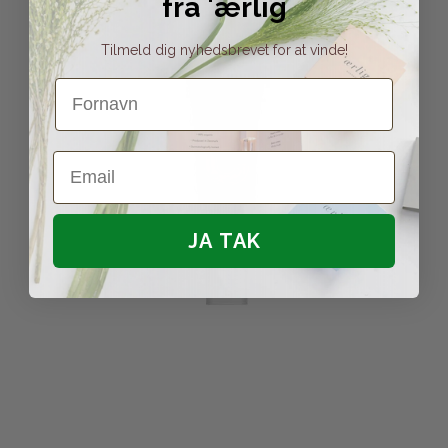
fra 'ærlig
Tilmeld dig nyhedsbrevet for at vinde!
Fornavn
Email
JA TAK