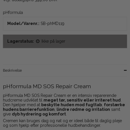
pHformula
Model/Varenr.:
SB-phMD119
Lagerstatus:
Ikke på lager
Beskrivelse
pHformula MD SOS Repair Cream
pHformula MD SOS Repair Cream er en intensiv reparerende
hudcreme udviklet til
meget tør, sensitiv eller irriteret hud
.
Den hjælper med at
beskytte huden mod fugttab
,
forstærke
hudens barrierefunktion
,
lindre rødme og irritation
samt
give
dyb hydrering og komfort
.
Cre­men kan bruges dag og nat og er ideel både til daglig pleje
og som hjælp efter professionelle hudbehandlinger.