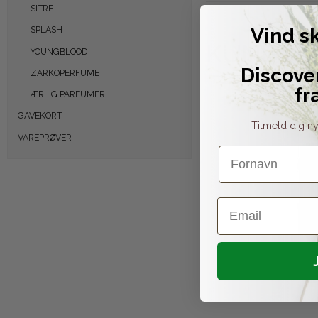
SITRE
Vind s
SPLASH
KUNDER 
YOUNGBLOOD
Discove
ZARKOPERFUME
fr
ÆRLIG PARFUMER
GAVEKORT
Tilmeld dig ny
VAREPRØVER
Fornavn
Email