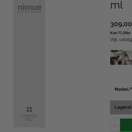
ml
309,0
Vejl. udsal
Model/V
Lagerst