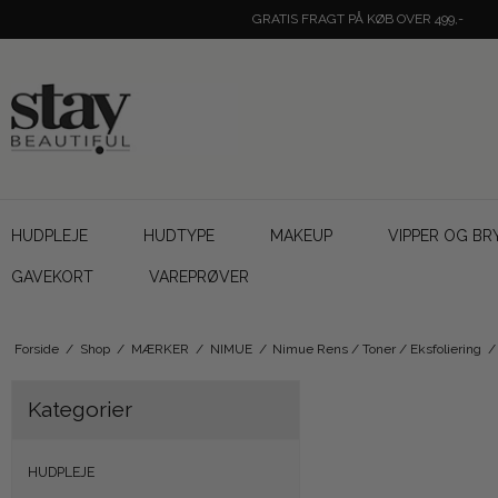
GRATIS FRAGT PÅ KØB OVER 499,-
HUDPLEJE
HUDTYPE
MAKEUP
VIPPER OG BR
GAVEKORT
VAREPRØVER
Forside
/
Shop
/
MÆRKER
/
NIMUE
/
Nimue Rens / Toner / Eksfoliering
/
Kategorier
HUDPLEJE