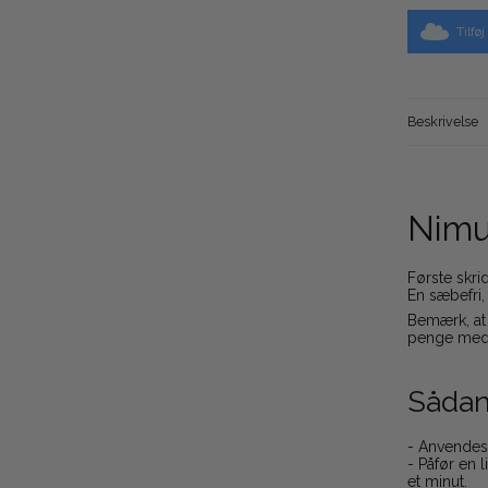
Tilfø
Beskrivelse
Nimue
Første skri
En sæbefri,
Bemærk, at 
penge med r
Sådan
- Anvendes
- Påfør en 
et minut.