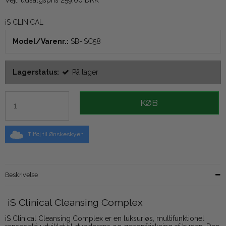
Vejl. udsalgspris 259,00 DKK
iS CLINICAL
Model/Varenr.:
SB-ISC58
Lagerstatus:
På lager
KØB
Tilføj til Ønskeskyen
Beskrivelse
iS Clinical Cleansing Complex
iS Clinical Cleansing Complex er en luksuriøs, multifunktionel