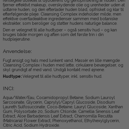
rensegelé udviklet til dybderens og genopfriskning af huden. Den
fjerner effektivt makeup, overskydende olie og urenheder uden at
udtørre huden, og den efterlader huden blød, opfrisket og klar til
efterfølgende pleje. Cleansing Complex indeholder milde, men
effektive overfladeaktive ingredienser sammen med botaniske
ekstrakter, som beroliger og støtter hudens naturlige balance.
Den er velegnet til alle hudtyper – også sensitiv hud – og kan
bruges både morgen og aften som det første trin i din
hudplejerutine.
Anvendelse:
Fugt ansigt og hals med lunkent vand. Massér en lille mængde
Cleansing Complex i huden med lette, cirkulære bevægelser, og
skyl grundigt af med vand. Undgå kontakt med øjnene.
Hudtype:
Velegnet til alle hudtyper, inkl. sensitiv hud.
INCI:
Aqua/Water/Eau, Cocamidopropyl Betaine, Sodium Lauroyl
Sarcosinate, Glycerin, Caprylyl/Capryl Glucoside, Disodium
Laureth Sulfosuccinate, Coco‑Betaine, Lauryl Glucoside, Xanthan
Gum, Polysorbate 20, Sodium Chloride, Camellia Sinensis Leaf
Extract, Aloe Barbadensis Leaf Extract, Chamomilla Recutita
(Matricaria) Flower Extract, Phenoxyethanol, Ethylhexylglycerin,
Citric Acid, Sodium Hydroxide.