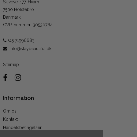
Skivevej 177, Hvam
7500 Holstebro
Danmark
CVR-nummer
:
30530764
+45 71996683
:
info@staybeautiful.dk
Sitemap
Information
Om os
Kontakt
Handelsbetingelser