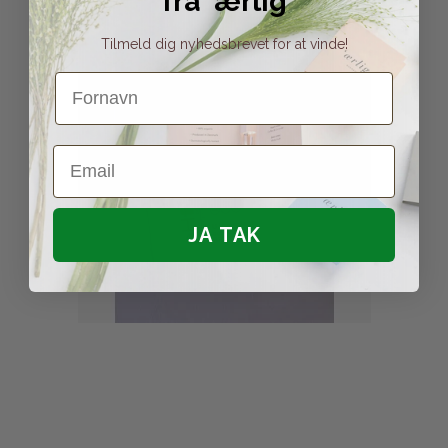
fra 'ærlig
Tilmeld dig nyhedsbrevet for at vinde!
Fornavn
Email
JA TAK