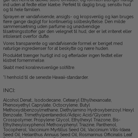
ind uden at fedte eller klæbe. Perfekt til daglig brug, sensitiv hud
og til hele familien.
Sprayen er vandafvisende, ansigts- og kropsvenlig og kan bruges
flere gange dagligt for kontinuerlig solbeskyttelse. Den milde
sammensætning uden parfume og unødvendige
tilsætningsstoffer gør den velegnet til hud, der er let irriteret eller
intolerant overfor dufte.
Vores transparente og vandafvisende formel er beriget med
naturlige ingredienser for at beskytte og nære huden.
Produktet trænger hurtigt ind og efterlader ingen fedtet eller
klistret fornemmelse.
Skabt med koralrevsvenlige solfiltre.
*I henhold til de seneste Hawaii-standarder.
INCI:
Alcohol Denat., Isododecane, Cetearyl Ethylhexanoate,
Phenoxyethyl Caprylate, Octocrylene, Butyl
Methoxydibenzoylmethane, Diethylamino Hydroxybenzoyl Hexyl
Benzoate, Trimethylpentanediol/Adipic Acid/Glycerin
Crosspolymer, Propylene Glycol, Ethylhexyl Triazone, Bis-
Ethylhexyloxyphenol Methoxyphenyl Triazine, Panthenol,
Tocopherol, Vaccinium Myrtillus Seed Oil, Vaccinium Vitis-Idaea
Seed Oil, Helianthus Annuus Seed Oil, Rosmarinus Officinalis Leaf