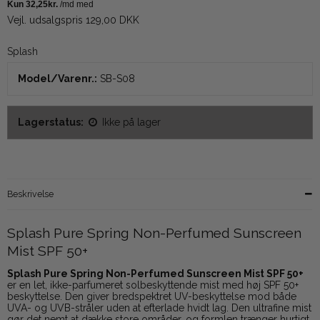
Vejl. udsalgspris 129,00 DKK
Splash
Model/Varenr.:
SB-S08
Lagerstatus:
Ikke på lager
Beskrivelse
Splash Pure Spring Non-Perfumed Sunscreen
Mist SPF 50+
Splash Pure Spring Non-Perfumed Sunscreen Mist SPF 50+
er en let, ikke-parfumeret solbeskyttende mist med høj SPF 50+
beskyttelse. Den giver bredspektret UV-beskyttelse mod både
UVA- og UVB-stråler uden at efterlade hvidt lag. Den ultrafine mist
gør det nemt at dække store områder, og formlen trænger hurtigt