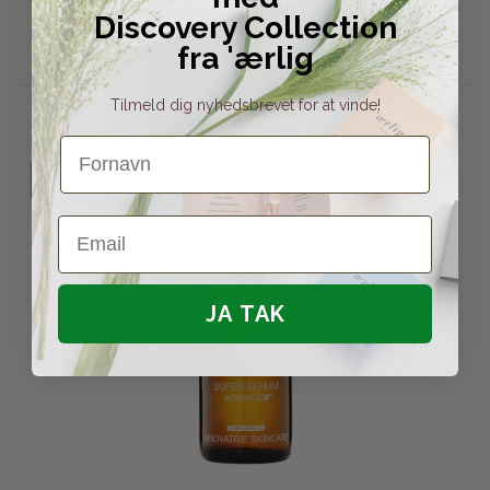
Discovery Collection
Vis produkt
fra 'ærlig
Tilmeld dig nyhedsbrevet for at vinde!
Fornavn
UDSOLGT
Email
JA TAK