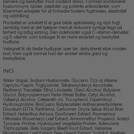
barriere og beskytter mod oxidativt stress. Formlen kombinerer
hyaluronsyre, lipider, peptider og potente antioxidanter, som
tilsammen arbejder for at forbedre hudens fugtniveau, elasticitet
og udstråling.
Produktet er udviklet til at give både øjeblikkelig og dyb fugt,
samtidig med at det hjælper med at reducere synlige tegn på
tørhed og tidlig aldring. Den indeholder også C-vitamin-derivater
og E-vitamin, som bidrager til en mere ensartet og beskyttet
hudtone.
Velegnet til de fleste hudtyper, især tør, dehydreret eller moden
hud, men også normal hud der ønsker ekstra glød og
beskyttelse.
INCI
Water (Aqua), Sodium Hyaluronate, Glycerin, C13-15 Alkane,
Caprylic/Capric Triglyceride, Tetrahexyldecyl Ascorbate,
Panthenyl Triacetate, Ethyl Linoleate, Oleyl Alcohol, Butylene
Glycol, Butyrospermum Parkii (Shea) Butter, Cetyl Alcohol,
Cetearyl Alcohol, Ceteareth-20, Tocopherol, Dipalmitoyl
Hydroxyproline, Bis(Cyano Butylacetate) Anthracenediylidene,
Disodium EDTA, Panthenol, Carbomer, Oryza Sativa (Rice) Bran
Extract, Helianthus Annuus (Sunflower) Extract, Rosmarinus
Officinalis (Rosemary) Leaf Extract, Aminomethyl Propanol, Acetyl
Tyrosine, Proline, Hydrolyzed Vegetable Protein, Adenosine
Triphosphate, Beta Vulgaris (Beet) Root Extract, Haberlea
Rhodopensis Leaf Extract, Faex (Yeast) Extract, Sorbitol, Xanthan