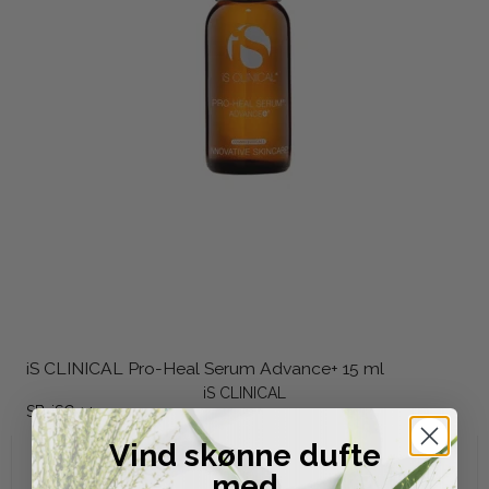
iS CLINICAL Pro-Heal Serum Advance+ 15 ml
iS CLINICAL
SB-iSC 14
Vind skønne dufte
775,00 DKK
med