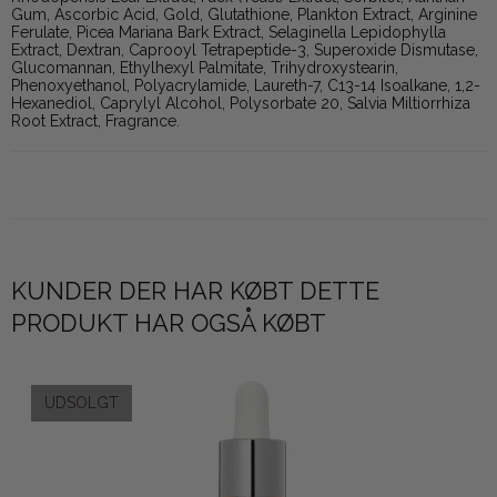
Gum, Ascorbic Acid, Gold, Glutathione, Plankton Extract, Arginine
Ferulate, Picea Mariana Bark Extract, Selaginella Lepidophylla
Extract, Dextran, Caprooyl Tetrapeptide-3, Superoxide Dismutase,
Glucomannan, Ethylhexyl Palmitate, Trihydroxystearin,
Phenoxyethanol, Polyacrylamide, Laureth-7, C13-14 Isoalkane, 1,2-
Hexanediol, Caprylyl Alcohol, Polysorbate 20, Salvia Miltiorrhiza
Root Extract, Fragrance.
KUNDER DER HAR KØBT DETTE
PRODUKT HAR OGSÅ KØBT
UDSOLGT