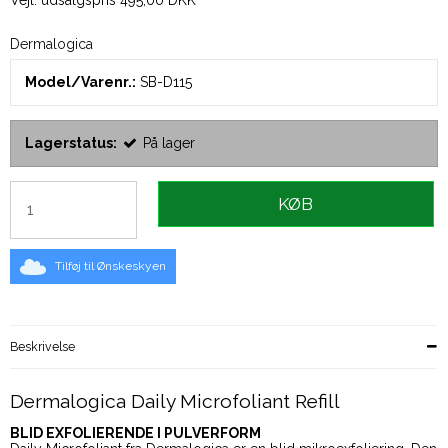
Vejl. udsalgspris 495,00 DKK
Dermalogica
Model/Varenr.:
SB-D115
Lagerstatus:
På lager
KØB
Tilføj til Ønskeskyen
Beskrivelse
Dermalogica Daily Microfoliant Refill
BLID EXFOLIERENDE I PULVERFORM