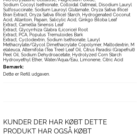
Sodium Cocoyl Isethionate, Colloidal Oatmeal, Disodium Lauryl
Sulfosuccinate, Sodium Lauroyl Glutamate, Oryza Sativa (Rice)
Bran Extract, Oryza Sativa (Rice) Starch, Hydrogenated Coconut
Acid, Allantoin, Papain, Salicylic Acid, Ginkgo Biloba Leaf
Extract, Camellia Sinensis Leaf
Extract, Glycyrrhiza Glabra (Licorice) Root
Extract, PCA, Populus Tremuloides Bark
Extract, Cyclodextrin, Sodium Isethionate, Lauryl
Methacrylate/Glycol Dimethacrylate Copolymer, Maltodextrin, M
elaleuca, Alternifolia (Tea Tree) Leaf Oil, Citrus Paradisi (Grapefruit)
Peel Oil, Sodium Dehydroacetate, Hydrolyzed Corn Starch
Hydroxyethyl Ether, Water/Aqua/Eau, Limonene, Citric Acid
Bemærk:
Dette er Refill udgaven.
KUNDER DER HAR KØBT DETTE
PRODUKT HAR OGSÅ KØBT