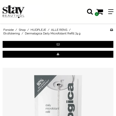
0
Forside
/
Shop
/
HUDPLEJE
/
ALLE RENS
/
Eksfoliering
/
Dermalogica Daily Microfoliant Refill 74 g