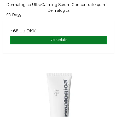
Dermalogica UltraCalming Serum Concentrate 40 ml
Vind skønne dufte
Dermalogica
med
SB-D039
Discovery Collection
fra 'ærlig
468,00 DKK
Vis produkt
Tilmeld dig nyhedsbrevet for at vinde!
Fornavn
Email
JA TAK