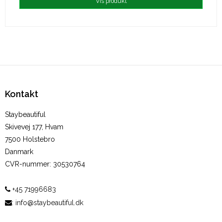
Vis produkt
Kontakt
Staybeautiful
Skivevej 177, Hvam
7500 Holstebro
Danmark
CVR-nummer
:
30530764
+45 71996683
:
info@staybeautiful.dk