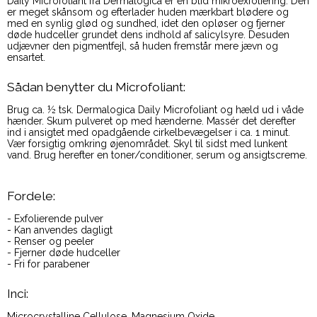
Daily Microfoliant fra Dermalogica er en blid mikroexfoliering. Den
er meget skånsom og efterlader huden mærkbart blødere og
med en synlig glød og sundhed, idet den opløser og fjerner
døde hudceller grundet dens indhold af salicylsyre. Desuden
udjævner den pigmentfejl, så huden fremstår mere jævn og
ensartet.
Sådan benytter du Microfoliant:
Brug ca. ½ tsk. Dermalogica Daily Microfoliant og hæld ud i våde
hænder. Skum pulveret op med hænderne. Massér det derefter
ind i ansigtet med opadgående cirkelbevægelser i ca. 1 minut.
Vær forsigtig omkring øjenområdet. Skyl til sidst med lunkent
vand. Brug herefter en toner/conditioner, serum og ansigtscreme.
Fordele:
- Exfolierende pulver
- Kan anvendes dagligt
- Renser og peeler
- Fjerner døde hudceller
- Fri for parabener
Inci:
Microcrystalline Cellulose, Magnesium Oxide,